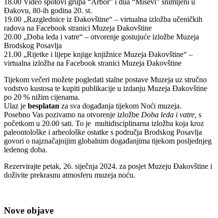
18.00 Video spotovi grupa “Arbor” i dua “Miševi” snimljeni u
Đakovu, 80-ih godina 20. st.
19.00 „Razglednice iz Đakovštine“ – virtualna izložba učeničkih
radova na Facebook stranici Muzeja Đakovštine
20.00 „Doba leda i vatre“ – otvorenje gostujuće izložbe Muzeja
Brodskog Posavlja
21.00 „Rijetke i lijepe knjige knjižnice Muzeja Đakovštine“ –
virtualna izložba na Facebook stranici Muzeja Đakovštine
Tijekom večeri možete pogledati stalne postave Muzeja uz stručno
vodstvo kustosa te kupiti publikacije u izdanju Muzeja Đakovštine
po 20 % nižim cijenama.
Ulaz je
besplatan
za sva događanja tijekom Noći muzeja.
Posebno Vas pozivamo na otvorenje izložbe
Doba leda i vatre,
s
početkom u 20.00 sati. To je multidisciplinarna izložba koja kroz
paleontološke i arheološke ostatke s područja Brodskog Posavlja
govori o najznačajnijim globalnim događanjima tijekom posljednjeg
ledenog doba.
Rezervirajte petak, 26. siječnja 2024. za posjet Muzeju Đakovštine i
doživite prekrasnu atmosferu muzeja noću.
Nove objave