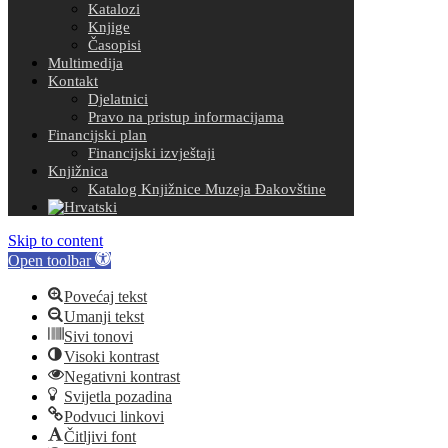
Katalozi
Knjige
Časopisi
Multimedija
Kontakt
Djelatnici
Pravo na pristup informacijama
Financijski plan
Financijski izvještaji
Knjižnica
Katalog Knjižnice Muzeja Đakovštine
Skip to content
Open toolbar
Povećaj tekst
Umanji tekst
Sivi tonovi
Visoki kontrast
Negativni kontrast
Svijetla pozadina
Podvuci linkovi
Čitljivi font