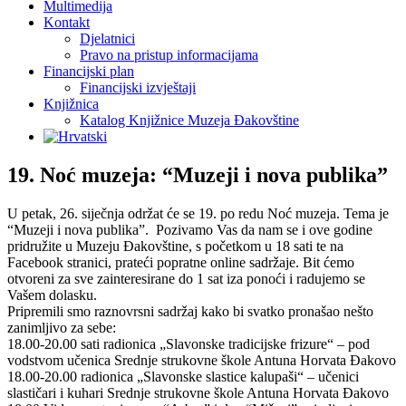
Multimedija
Kontakt
Djelatnici
Pravo na pristup informacijama
Financijski plan
Financijski izvještaji
Knjižnica
Katalog Knjižnice Muzeja Đakovštine
19. Noć muzeja: “Muzeji i nova publika”
U petak, 26. siječnja održat će se 19. po redu Noć muzeja. Tema je
“Muzeji i nova publika”. Pozivamo Vas da nam se i ove godine
pridružite u Muzeju Đakovštine, s početkom u 18 sati te na
Facebook stranici, prateći popratne online sadržaje. Bit ćemo
otvoreni za sve zainteresirane do 1 sat iza ponoći i radujemo se
Vašem dolasku.
Pripremili smo raznovrsni sadržaj kako bi svatko pronašao nešto
zanimljivo za sebe:
18.00-20.00 sati radionica „Slavonske tradicijske frizure“ – pod
vodstvom učenica Srednje strukovne škole Antuna Horvata Đakovo
18.00-20.00 radionica „Slavonske slastice kalupaši“ – učenici
slastičari i kuhari Srednje strukovne škole Antuna Horvata Đakovo