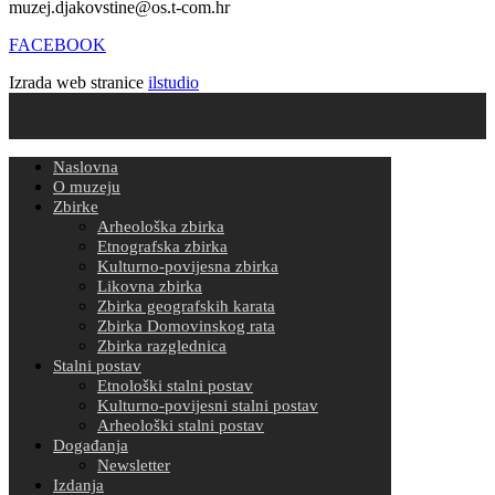
muzej.djakovstine@os.t-com.hr
FACEBOOK
Izrada web stranice
ilstudio
Naslovna
O muzeju
Zbirke
Arheološka zbirka
Etnografska zbirka
Kulturno-povijesna zbirka
Likovna zbirka
Zbirka geografskih karata
Zbirka Domovinskog rata
Zbirka razglednica
Stalni postav
Etnološki stalni postav
Kulturno-povijesni stalni postav
Arheološki stalni postav
Događanja
Newsletter
Izdanja