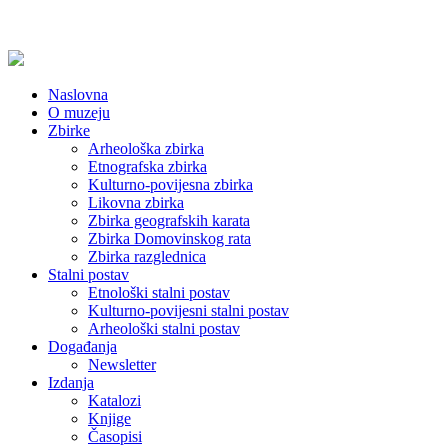
Naslovna
O muzeju
Zbirke
Arheološka zbirka
Etnografska zbirka
Kulturno-povijesna zbirka
Likovna zbirka
Zbirka geografskih karata
Zbirka Domovinskog rata
Zbirka razglednica
Stalni postav
Etnološki stalni postav
Kulturno-povijesni stalni postav
Arheološki stalni postav
Događanja
Newsletter
Izdanja
Katalozi
Knjige
Časopisi