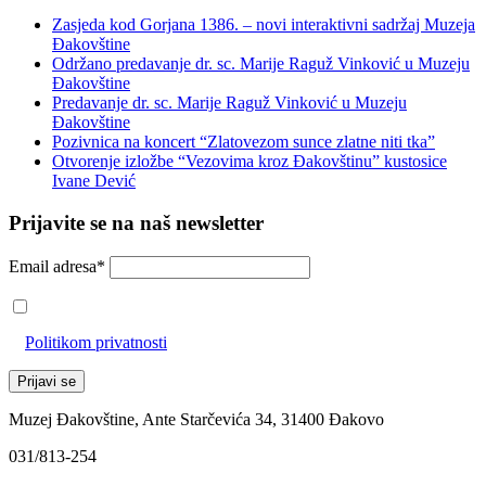
Zasjeda kod Gorjana 1386. – novi interaktivni sadržaj Muzeja
Đakovštine
Održano predavanje dr. sc. Marije Raguž Vinković u Muzeju
Đakovštine
Predavanje dr. sc. Marije Raguž Vinković u Muzeju
Đakovštine
Pozivnica na koncert “Zlatovezom sunce zlatne niti tka”
Otvorenje izložbe “Vezovima kroz Đakovštinu” kustosice
Ivane Dević
Prijavite se na naš newsletter
Email adresa*
Prihvaćam da će se email adresa koristiti u skladu s našom
Politikom privatnosti
Muzej Đakovštine, Ante Starčevića 34, 31400 Đakovo
031/813-254