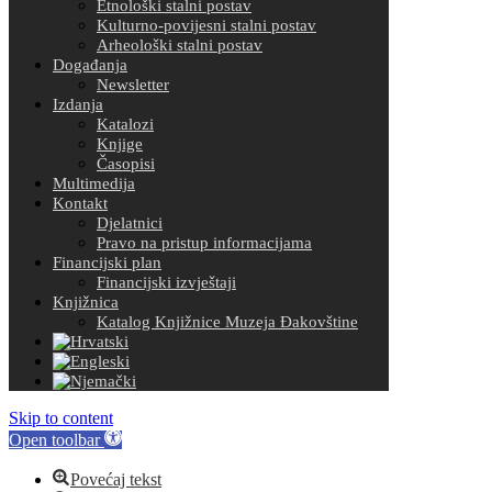
Etnološki stalni postav
Kulturno-povijesni stalni postav
Arheološki stalni postav
Događanja
Newsletter
Izdanja
Katalozi
Knjige
Časopisi
Multimedija
Kontakt
Djelatnici
Pravo na pristup informacijama
Financijski plan
Financijski izvještaji
Knjižnica
Katalog Knjižnice Muzeja Đakovštine
Skip to content
Open toolbar
Povećaj tekst