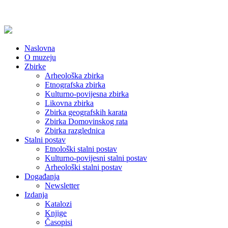
Naslovna
O muzeju
Zbirke
Arheološka zbirka
Etnografska zbirka
Kulturno-povijesna zbirka
Likovna zbirka
Zbirka geografskih karata
Zbirka Domovinskog rata
Zbirka razglednica
Stalni postav
Etnološki stalni postav
Kulturno-povijesni stalni postav
Arheološki stalni postav
Događanja
Newsletter
Izdanja
Katalozi
Knjige
Časopisi