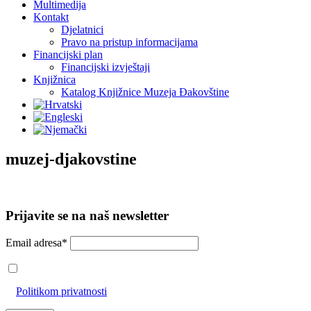
Multimedija
Kontakt
Djelatnici
Pravo na pristup informacijama
Financijski plan
Financijski izvještaji
Knjižnica
Katalog Knjižnice Muzeja Đakovštine
muzej-djakovstine
Prijavite se na naš newsletter
Email adresa*
Prihvaćam da će se email adresa koristiti u skladu s našom
Politikom privatnosti