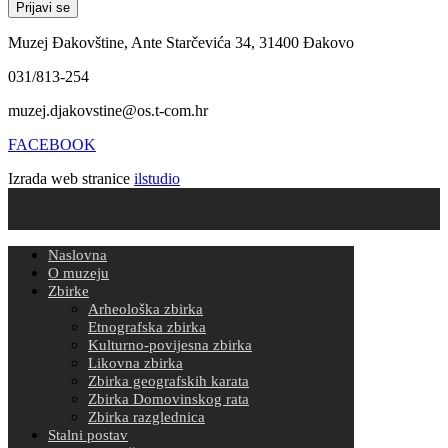
Muzej Đakovštine, Ante Starčevića 34, 31400 Đakovo
031/813-254
muzej.djakovstine@os.t-com.hr
FACEBOOK
Izrada web stranice
ilstudio
Naslovna
O muzeju
Zbirke
Arheološka zbirka
Etnografska zbirka
Kulturno-povijesna zbirka
Likovna zbirka
Zbirka geografskih karata
Zbirka Domovinskog rata
Zbirka razglednica
Stalni postav