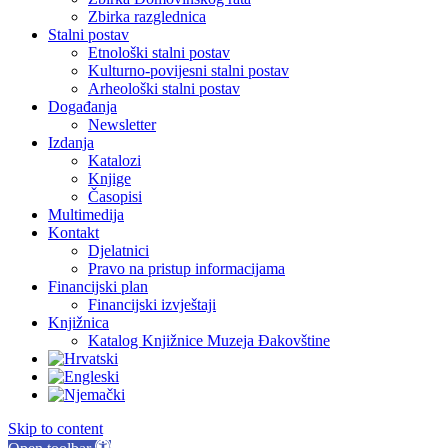
Zbirka razglednica
Stalni postav
Etnološki stalni postav
Kulturno-povijesni stalni postav
Arheološki stalni postav
Događanja
Newsletter
Izdanja
Katalozi
Knjige
Časopisi
Multimedija
Kontakt
Djelatnici
Pravo na pristup informacijama
Financijski plan
Financijski izvještaji
Knjižnica
Katalog Knjižnice Muzeja Đakovštine
Skip to content