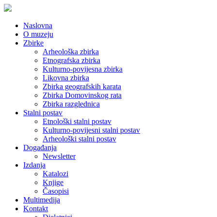
Naslovna
O muzeju
Zbirke
Arheološka zbirka
Etnografska zbirka
Kulturno-povijesna zbirka
Likovna zbirka
Zbirka geografskih karata
Zbirka Domovinskog rata
Zbirka razglednica
Stalni postav
Etnološki stalni postav
Kulturno-povijesni stalni postav
Arheološki stalni postav
Događanja
Newsletter
Izdanja
Katalozi
Knjige
Časopisi
Multimedija
Kontakt