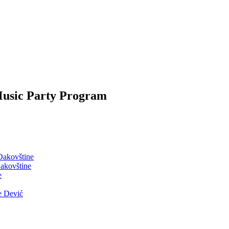
Music Party Program
 Đakovštine
akovštine
e
e Dević