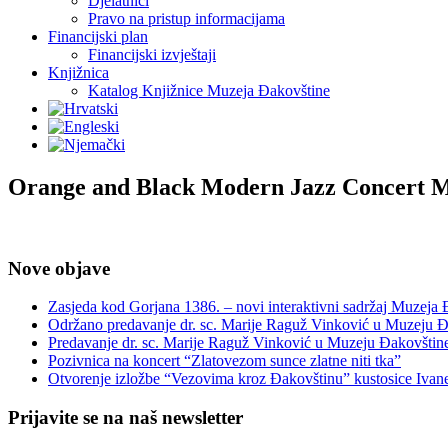
Djelatnici
Pravo na pristup informacijama
Financijski plan
Financijski izvještaji
Knjižnica
Katalog Knjižnice Muzeja Đakovštine
Orange and Black Modern Jazz Concert 
Nove objave
Zasjeda kod Gorjana 1386. – novi interaktivni sadržaj Muzeja
Održano predavanje dr. sc. Marije Raguž Vinković u Muzeju Đ
Predavanje dr. sc. Marije Raguž Vinković u Muzeju Đakovštin
Pozivnica na koncert “Zlatovezom sunce zlatne niti tka”
Otvorenje izložbe “Vezovima kroz Đakovštinu” kustosice Ivan
Prijavite se na naš newsletter