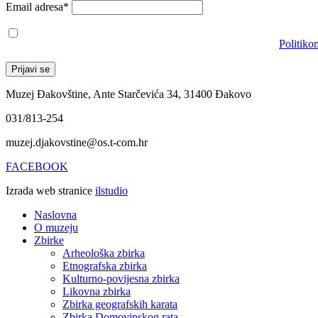
Email adresa*
Prihvaćam da će se email adresa koristiti u skladu s našom
Politiko
Muzej Đakovštine, Ante Starčevića 34, 31400 Đakovo
031/813-254
muzej.djakovstine@os.t-com.hr
FACEBOOK
Izrada web stranice
ilstudio
Naslovna
O muzeju
Zbirke
Arheološka zbirka
Etnografska zbirka
Kulturno-povijesna zbirka
Likovna zbirka
Zbirka geografskih karata
Zbirka Domovinskog rata