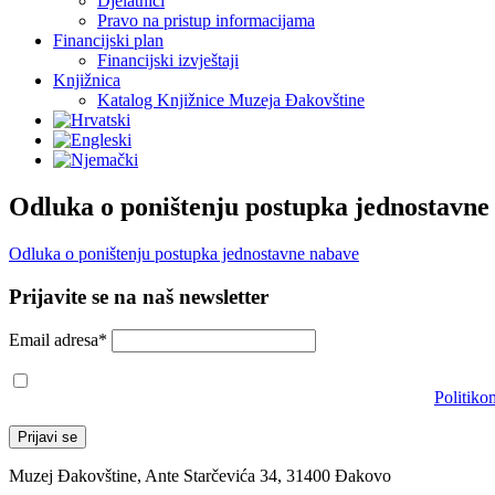
Djelatnici
Pravo na pristup informacijama
Financijski plan
Financijski izvještaji
Knjižnica
Katalog Knjižnice Muzeja Đakovštine
Odluka o poništenju postupka jednostavne
Odluka o poništenju postupka jednostavne nabave
Prijavite se na naš newsletter
Email adresa*
Prihvaćam da će se email adresa koristiti u skladu s našom
Politiko
Muzej Đakovštine, Ante Starčevića 34, 31400 Đakovo