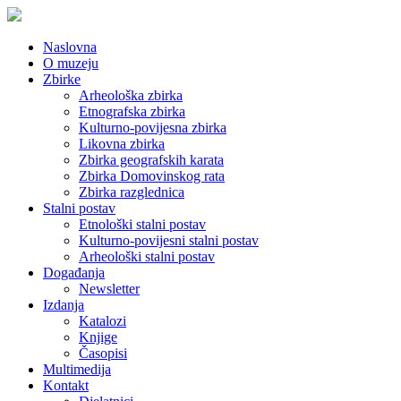
Naslovna
O muzeju
Zbirke
Arheološka zbirka
Etnografska zbirka
Kulturno-povijesna zbirka
Likovna zbirka
Zbirka geografskih karata
Zbirka Domovinskog rata
Zbirka razglednica
Stalni postav
Etnološki stalni postav
Kulturno-povijesni stalni postav
Arheološki stalni postav
Događanja
Newsletter
Izdanja
Katalozi
Knjige
Časopisi
Multimedija
Kontakt