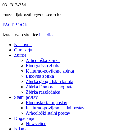
031/813-254
muzej.djakovstine@os.t-com.hr
FACEBOOK
Izrada web stranice
ilstudio
Naslovna
O muzeju
Zbirke
Arheološka zbirka
Etnografska zbirka
Kulturno-povijesna zbirka
Likovna zbirka
Zbirka geografskih karata
Zbirka Domovinskog rata
Zbirka razglednica
Stalni postav
Etnološki stalni postav
Kulturno-povijesni stalni postav
Arheološki stalni postav
Događanja
Newsletter
Izdanja