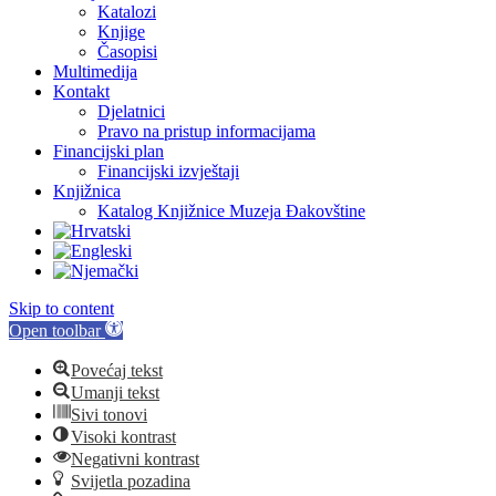
Katalozi
Knjige
Časopisi
Multimedija
Kontakt
Djelatnici
Pravo na pristup informacijama
Financijski plan
Financijski izvještaji
Knjižnica
Katalog Knjižnice Muzeja Đakovštine
Skip to content
Open toolbar
Povećaj tekst
Umanji tekst
Sivi tonovi
Visoki kontrast
Negativni kontrast
Svijetla pozadina