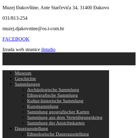
Muzej Đakovštine, Ante Starčevića 34, 31400 Đakovo
031/813-254
muzej.djakovstine@os.t-com.hr
FACEBOOK
Izrada web stranice
ilstudio
Museum
Geschichte
Sammlungen
Archäologische Sammlung
Ethnografische Sammlung
Kultur-historische Sammlung
Kunstsammlung
Sammlung geografischer Karten
Sammlung aus dem Verteidigungskrieg
Sammlung der Ansichtskarten
Dauerausstellung
Ethnologische Dauerausstellung