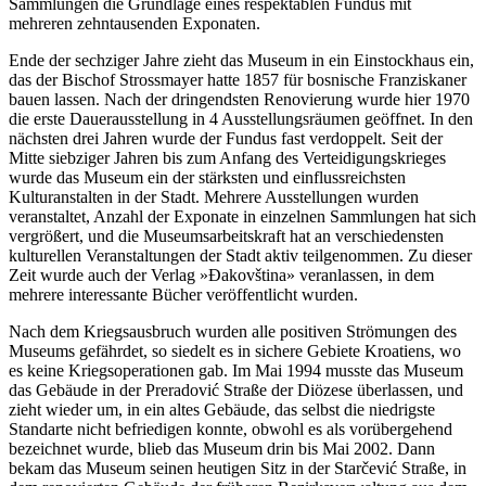
Sammlungen die Grundlage eines respektablen Fundus mit
mehreren zehntausenden Exponaten.
Ende der sechziger Jahre zieht das Museum in ein Einstockhaus ein,
das der Bischof Strossmayer hatte 1857 für bosnische Franziskaner
bauen lassen. Nach der dringendsten Renovierung wurde hier 1970
die erste Dauerausstellung in 4 Ausstellungsräumen geöffnet. In den
nächsten drei Jahren wurde der Fundus fast verdoppelt. Seit der
Mitte siebziger Jahren bis zum Anfang des Verteidigungskrieges
wurde das Museum ein der stärksten und einflussreichsten
Kulturanstalten in der Stadt. Mehrere Ausstellungen wurden
veranstaltet, Anzahl der Exponate in einzelnen Sammlungen hat sich
vergrößert, und die Museumsarbeitskraft hat an verschiedensten
kulturellen Veranstaltungen der Stadt aktiv teilgenommen. Zu dieser
Zeit wurde auch der Verlag »Đakovština» veranlassen, in dem
mehrere interessante Bücher veröffentlicht wurden.
Nach dem Kriegsausbruch wurden alle positiven Strömungen des
Museums gefährdet, so siedelt es in sichere Gebiete Kroatiens, wo
es keine Kriegsoperationen gab. Im Mai 1994 musste das Museum
das Gebäude in der Preradović Straße der Diözese überlassen, und
zieht wieder um, in ein altes Gebäude, das selbst die niedrigste
Standarte nicht befriedigen konnte, obwohl es als vorübergehend
bezeichnet wurde, blieb das Museum drin bis Mai 2002. Dann
bekam das Museum seinen heutigen Sitz in der Starčević Straße, in