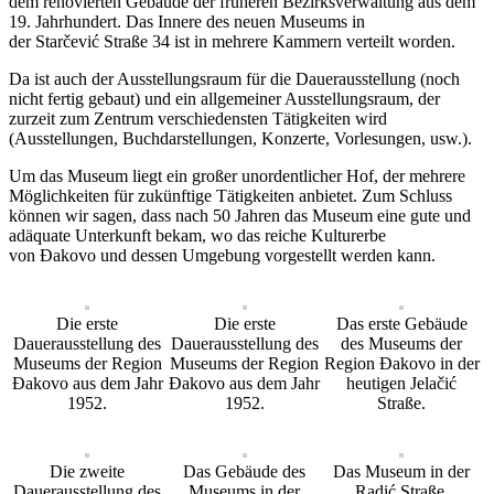
dem renovierten Gebäude der früheren Bezirksverwaltung aus dem
19. Jahrhundert. Das Innere des neuen Museums in
der Starčević Straße 34 ist in mehrere Kammern verteilt worden.
Da ist auch der Ausstellungsraum für die Dauerausstellung (noch
nicht fertig gebaut) und ein allgemeiner Ausstellungsraum, der
zurzeit zum Zentrum verschiedensten Tätigkeiten wird
(Ausstellungen, Buchdarstellungen, Konzerte, Vorlesungen, usw.).
Um das Museum liegt ein großer unordentlicher Hof, der mehrere
Möglichkeiten für zukünftige Tätigkeiten anbietet. Zum Schluss
können wir sagen, dass nach 50 Jahren das Museum eine gute und
adäquate Unterkunft bekam, wo das reiche Kulturerbe
von Đakovo und dessen Umgebung vorgestellt werden kann.
Die erste
Die erste
Das erste Gebäude
Dauerausstellung des
Dauerausstellung des
des Museums der
Museums der Region
Museums der Region
Region Đakovo in der
Đakovo aus dem Jahr
Đakovo aus dem Jahr
heutigen Jelačić
1952.
1952.
Straße.
Die zweite
Das Gebäude des
Das Museum in der
Dauerausstellung des
Museums in der
Radić Straße.