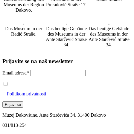
Museums der Region
Preradović Straße 17.
Đakovo.
Das Museum in der
Das heutige Gebäude
Das heutige Gebäude
Radić Straße.
des Museums in der
des Museums in der
Ante Starčević Straße
Ante Starčević Straße
34.
34.
Prijavite se na naš newsletter
Email adresa*
Prihvaćam da će se email adresa koristiti u skladu s našom
Politikom privatnosti
Muzej Đakovštine, Ante Starčevića 34, 31400 Đakovo
031/813-254