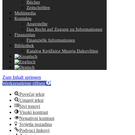
Bücher
Zeitschriften
Multimedia
Kontakte
Angestellte
Das Recht auf Zugang zu Informationen
Finanzplan
Finanzielle Informationen
Bibliothek
Katalog Knjižnice Muzeja Đakovštine
Zum Inhalt springen
Werkzeugleiste öffnen
Povećaj tekst
Umanji tekst
Sivi tonovi
Visoki kontrast
Negativni kontrast
Svijetla pozadina
Podvuci linkovi