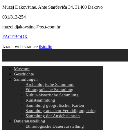
Muzej Đakovštine, Ante Starčevića 34, 31400 Đakovo
031/813-254
muzej.djakovstine@os.t-com.hr
FACEBOOK
Izrada web stranice
ilstudio
Museum
Geschichte
Sammlungen
Archäologische Sammlung
Ethnografische Sammlung
Kultur-historische Sammlung
Kunstsammlung
Sammlung geografischer Karten
Sammlung aus dem Verteidigungskrieg
Sammlung der Ansichtskarten
Dauerausstellung
Ethnologische Dauerausstellung