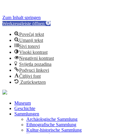
Zum Inhalt springen
Werkzeugleiste öffnen
Povećaj tekst
Umanji tekst
Sivi tonovi
Visoki kontrast
Negativni kontrast
Svijetla pozadina
Podvuci linkovi
Čitljivi font
Zurücksetzen
Museum
Geschichte
Sammlungen
Archäologische Sammlung
Ethnografische Sammlung
Kultur-historische Sammlung