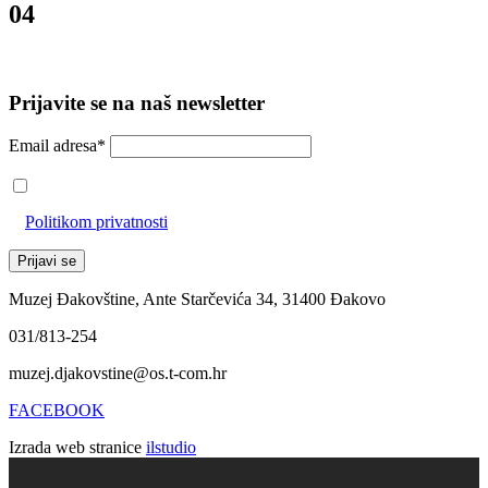
04
Prijavite se na naš newsletter
Email adresa*
Prihvaćam da će se email adresa koristiti u skladu s našom
Politikom privatnosti
Muzej Đakovštine, Ante Starčevića 34, 31400 Đakovo
031/813-254
muzej.djakovstine@os.t-com.hr
FACEBOOK
Izrada web stranice
ilstudio