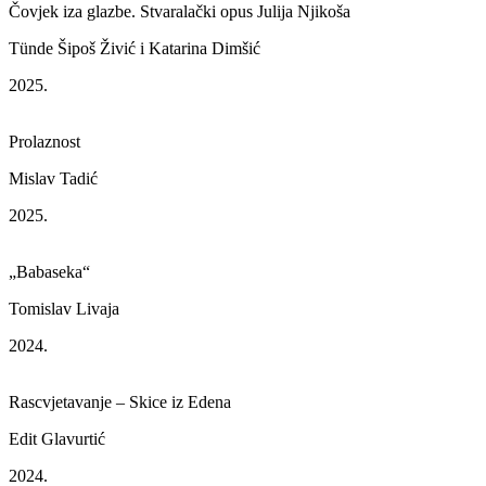
Čovjek iza glazbe. Stvaralački opus Julija Njikoša
Tünde Šipoš Živić i Katarina Dimšić
2025.
Prolaznost
Mislav Tadić
2025.
„Babaseka“
Tomislav Livaja
2024.
Rascvjetavanje – Skice iz Edena
Edit Glavurtić
2024.