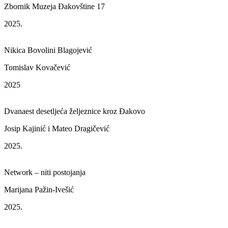
Zbornik Muzeja Đakovštine 17
2025.
Nikica Bovolini Blagojević
Tomislav Kovačević
2025
Dvanaest desetljeća željeznice kroz Đakovo
Josip Kajinić i Mateo Dragičević
2025.
Network – niti postojanja
Marijana Pažin-Ivešić
2025.