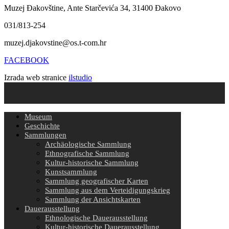
Muzej Đakovštine, Ante Starčevića 34, 31400 Đakovo
031/813-254
muzej.djakovstine@os.t-com.hr
FACEBOOK
Izrada web stranice
ilstudio
Museum
Geschichte
Sammlungen
Archäologische Sammlung
Ethnografische Sammlung
Kultur-historische Sammlung
Kunstsammlung
Sammlung geografischer Karten
Sammlung aus dem Verteidigungskrieg
Sammlung der Ansichtskarten
Dauerausstellung
Ethnologische Dauerausstellung
Kultur-historische Dauerausstellung