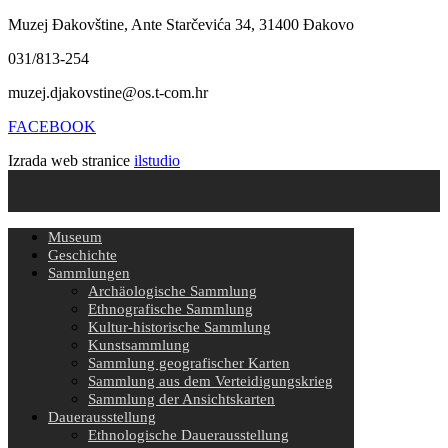
Muzej Đakovštine, Ante Starčevića 34, 31400 Đakovo
031/813-254
muzej.djakovstine@os.t-com.hr
FACEBOOK
Izrada web stranice
ilstudio
Museum
Geschichte
Sammlungen
Archäologische Sammlung
Ethnografische Sammlung
Kultur-historische Sammlung
Kunstsammlung
Sammlung geografischer Karten
Sammlung aus dem Verteidigungskrieg
Sammlung der Ansichtskarten
Dauerausstellung
Ethnologische Dauerausstellung