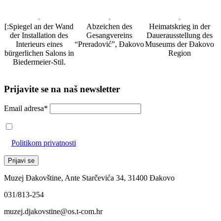
[:Spiegel an der Wand
Abzeichen des
Heimatskrieg in der
der Installation des
Gesangvereins
Dauerausstellung des
Interieurs eines
“Preradović”, Đakovo
Museums der Đakovo
bürgerlichen Salons in
Region
Biedermeier-Stil.
Prijavite se na naš newsletter
Email adresa*
Prihvaćam da će se email adresa koristiti u skladu s našom
Politikom privatnosti
Muzej Đakovštine, Ante Starčevića 34, 31400 Đakovo
031/813-254
muzej.djakovstine@os.t-com.hr