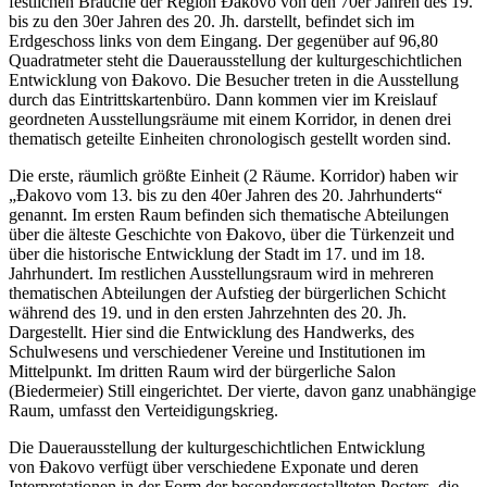
festlichen Braüche der Region Đakovo von den 70er Jahren des 19.
bis zu den 30er Jahren des 20. Jh. darstellt, befindet sich im
Erdgeschoss links von dem Eingang. Der gegenüber auf 96,80
Quadratmeter steht die Dauerausstellung der kulturgeschichtlichen
Entwicklung von Đakovo. Die Besucher treten in die Ausstellung
durch das Eintrittskartenbüro. Dann kommen vier im Kreislauf
geordneten Ausstellungsräume mit einem Korridor, in denen drei
thematisch geteilte Einheiten chronologisch gestellt worden sind.
Die erste, räumlich größte Einheit (2 Räume. Korridor) haben wir
„Đakovo vom 13. bis zu den 40er Jahren des 20. Jahrhunderts“
genannt. Im ersten Raum befinden sich thematische Abteilungen
über die älteste Geschichte von Đakovo, über die Türkenzeit und
über die historische Entwicklung der Stadt im 17. und im 18.
Jahrhundert. Im restlichen Ausstellungsraum wird in mehreren
thematischen Abteilungen der Aufstieg der bürgerlichen Schicht
während des 19. und in den ersten Jahrzehnten des 20. Jh.
Dargestellt. Hier sind die Entwicklung des Handwerks, des
Schulwesens und verschiedener Vereine und Institutionen im
Mittelpunkt. Im dritten Raum wird der bürgerliche Salon
(Biedermeier) Still eingerichtet. Der vierte, davon ganz unabhängige
Raum, umfasst den Verteidigungskrieg.
Die Dauerausstellung der kulturgeschichtlichen Entwicklung
von Đakovo verfügt über verschiedene Exponate und deren
Interpretationen in der Form der besondersgestallteten Posters, die