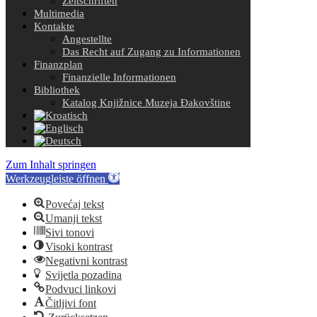
Zeitschriften
Multimedia
Kontakte
Angestellte
Das Recht auf Zugang zu Informationen
Finanzplan
Finanzielle Informationen
Bibliothek
Katalog Knjižnice Muzeja Đakovštine
Zum Inhalt springen
Werkzeugleiste öffnen
Povećaj tekst
Umanji tekst
Sivi tonovi
Visoki kontrast
Negativni kontrast
Svijetla pozadina
Podvuci linkovi
Čitljivi font