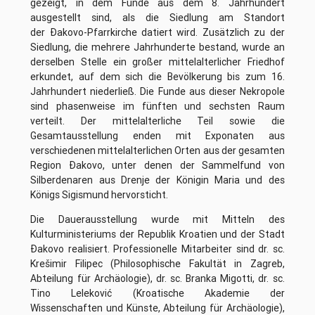
gezeigt, in dem Funde aus dem 8. Jahrhundert
ausgestellt sind, als die Siedlung am Standort
der Đakovo-Pfarrkirche datiert wird. Zusätzlich zu der
Siedlung, die mehrere Jahrhunderte bestand, wurde an
derselben Stelle ein großer mittelalterlicher Friedhof
erkundet, auf dem sich die Bevölkerung bis zum 16.
Jahrhundert niederließ. Die Funde aus dieser Nekropole
sind phasenweise im fünften und sechsten Raum
verteilt. Der mittelalterliche Teil sowie die
Gesamtausstellung enden mit Exponaten aus
verschiedenen mittelalterlichen Orten aus der gesamten
Region Đakovo, unter denen der Sammelfund von
Silberdenaren aus Drenje der Königin Maria und des
Königs Sigismund hervorsticht.
Die Dauerausstellung wurde mit Mitteln des
Kulturministeriums der Republik Kroatien und der Stadt
Đakovo realisiert. Professionelle Mitarbeiter sind dr. sc.
Krešimir Filipec (Philosophische Fakultät in Zagreb,
Abteilung für Archäologie), dr. sc. Branka Migotti, dr. sc.
Tino Leleković (Kroatische Akademie der
Wissenschaften und Künste, Abteilung für Archäologie),