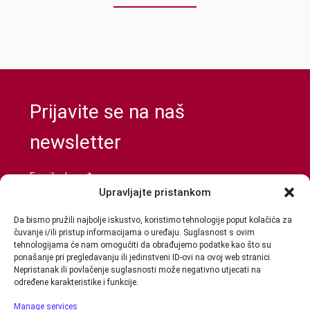
Prijavite se na naš
newsletter
Email adresa*
Upravljajte pristankom
Da bismo pružili najbolje iskustvo, koristimo tehnologije poput kolačića za
čuvanje i/ili pristup informacijama o uređaju. Suglasnost s ovim
Prihvaćam da će se email adresa koristiti u skladu s
tehnologijama će nam omogućiti da obrađujemo podatke kao što su
našom
Politikom privatnosti
ponašanje pri pregledavanju ili jedinstveni ID-ovi na ovoj web stranici.
Nepristanak ili povlačenje suglasnosti može negativno utjecati na
određene karakteristike i funkcije.
Manage services