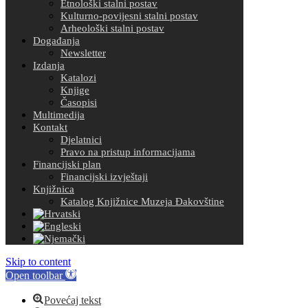
Etnološki stalni postav
Kulturno-povijesni stalni postav
Arheološki stalni postav
Događanja
Newsletter
Izdanja
Katalozi
Knjige
Časopisi
Multimedija
Kontakt
Djelatnici
Pravo na pristup informacijama
Financijski plan
Financijski izvještaji
Knjižnica
Katalog Knjižnice Muzeja Đakovštine
Skip to content
Open toolbar
Povećaj tekst