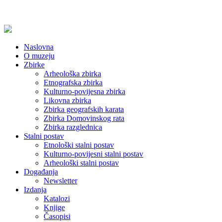
Naslovna
O muzeju
Zbirke
Arheološka zbirka
Etnografska zbirka
Kulturno-povijesna zbirka
Likovna zbirka
Zbirka geografskih karata
Zbirka Domovinskog rata
Zbirka razglednica
Stalni postav
Etnološki stalni postav
Kulturno-povijesni stalni postav
Arheološki stalni postav
Događanja
Newsletter
Izdanja
Katalozi
Knjige
Časopisi