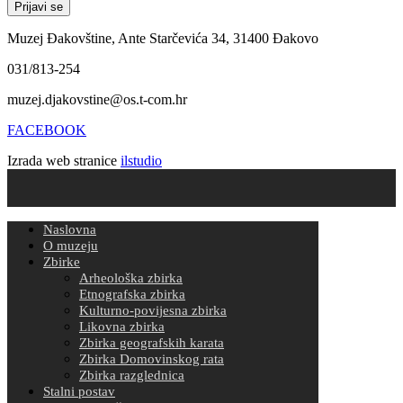
Muzej Đakovštine, Ante Starčevića 34, 31400 Đakovo
031/813-254
muzej.djakovstine@os.t-com.hr
FACEBOOK
Izrada web stranice
ilstudio
Naslovna
O muzeju
Zbirke
Arheološka zbirka
Etnografska zbirka
Kulturno-povijesna zbirka
Likovna zbirka
Zbirka geografskih karata
Zbirka Domovinskog rata
Zbirka razglednica
Stalni postav