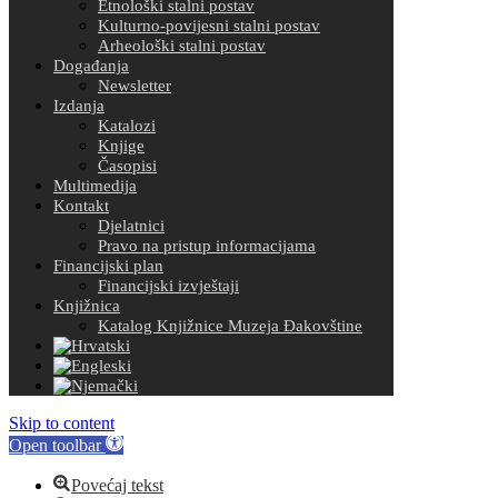
Etnološki stalni postav
Kulturno-povijesni stalni postav
Arheološki stalni postav
Događanja
Newsletter
Izdanja
Katalozi
Knjige
Časopisi
Multimedija
Kontakt
Djelatnici
Pravo na pristup informacijama
Financijski plan
Financijski izvještaji
Knjižnica
Katalog Knjižnice Muzeja Đakovštine
Skip to content
Open toolbar
Povećaj tekst