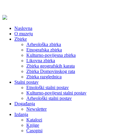
Naslovna
O muzeju
Zbirke
Arheološka zbirka
Etnografska zbirka
Kulturno-povijesna zbirka
Likovna zbirka
Zbirka geografskih karata
Zbirka Domovinskog rata
Zbirka razglednica
Stalni postav
Etnološki stalni postav
Kulturno-povijesni stalni postav
Arheološki stalni postav
Događanja
Newsletter
Izdanja
Katalozi
Knjige
Časopisi