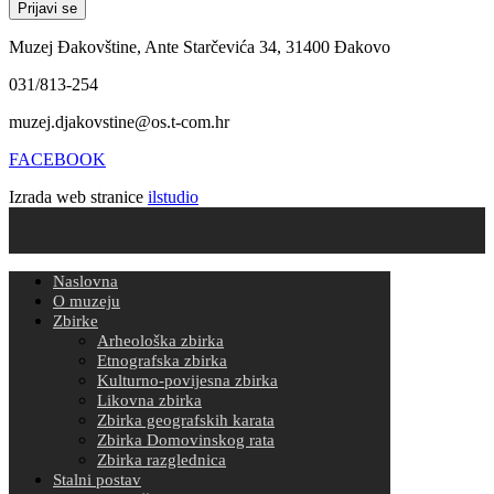
Muzej Đakovštine, Ante Starčevića 34, 31400 Đakovo
031/813-254
muzej.djakovstine@os.t-com.hr
FACEBOOK
Izrada web stranice
ilstudio
Naslovna
O muzeju
Zbirke
Arheološka zbirka
Etnografska zbirka
Kulturno-povijesna zbirka
Likovna zbirka
Zbirka geografskih karata
Zbirka Domovinskog rata
Zbirka razglednica
Stalni postav