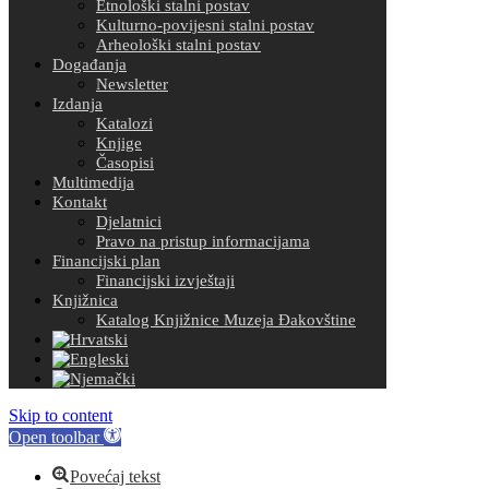
Etnološki stalni postav
Kulturno-povijesni stalni postav
Arheološki stalni postav
Događanja
Newsletter
Izdanja
Katalozi
Knjige
Časopisi
Multimedija
Kontakt
Djelatnici
Pravo na pristup informacijama
Financijski plan
Financijski izvještaji
Knjižnica
Katalog Knjižnice Muzeja Đakovštine
Skip to content
Open toolbar
Povećaj tekst