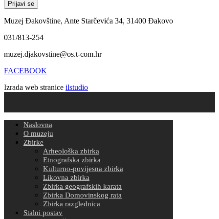
Muzej Đakovštine, Ante Starčevića 34, 31400 Đakovo
031/813-254
muzej.djakovstine@os.t-com.hr
FACEBOOK
Izrada web stranice
ilstudio
Naslovna
O muzeju
Zbirke
Arheološka zbirka
Etnografska zbirka
Kulturno-povijesna zbirka
Likovna zbirka
Zbirka geografskih karata
Zbirka Domovinskog rata
Zbirka razglednica
Stalni postav