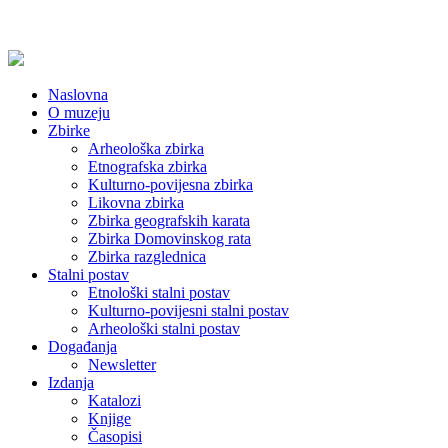
Naslovna
O muzeju
Zbirke
Arheološka zbirka
Etnografska zbirka
Kulturno-povijesna zbirka
Likovna zbirka
Zbirka geografskih karata
Zbirka Domovinskog rata
Zbirka razglednica
Stalni postav
Etnološki stalni postav
Kulturno-povijesni stalni postav
Arheološki stalni postav
Događanja
Newsletter
Izdanja
Katalozi
Knjige
Časopisi