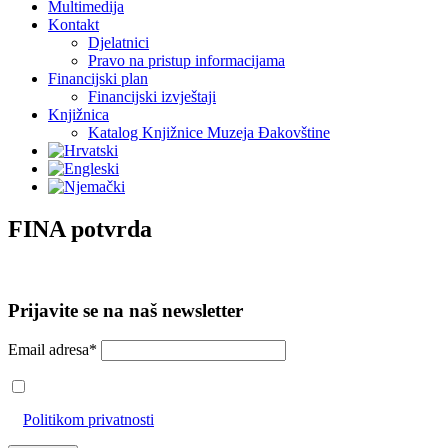
Multimedija
Kontakt
Djelatnici
Pravo na pristup informacijama
Financijski plan
Financijski izvještaji
Knjižnica
Katalog Knjižnice Muzeja Đakovštine
FINA potvrda
Prijavite se na naš newsletter
Email adresa*
Prihvaćam da će se email adresa koristiti u skladu s našom
Politikom privatnosti