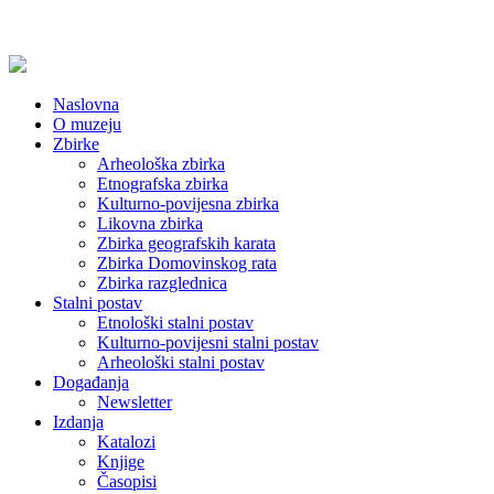
Naslovna
O muzeju
Zbirke
Arheološka zbirka
Etnografska zbirka
Kulturno-povijesna zbirka
Likovna zbirka
Zbirka geografskih karata
Zbirka Domovinskog rata
Zbirka razglednica
Stalni postav
Etnološki stalni postav
Kulturno-povijesni stalni postav
Arheološki stalni postav
Događanja
Newsletter
Izdanja
Katalozi
Knjige
Časopisi