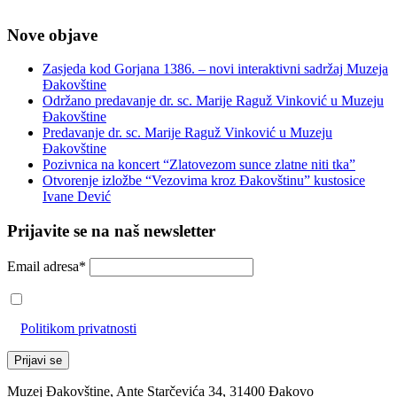
Nove objave
Zasjeda kod Gorjana 1386. – novi interaktivni sadržaj Muzeja
Đakovštine
Održano predavanje dr. sc. Marije Raguž Vinković u Muzeju
Đakovštine
Predavanje dr. sc. Marije Raguž Vinković u Muzeju
Đakovštine
Pozivnica na koncert “Zlatovezom sunce zlatne niti tka”
Otvorenje izložbe “Vezovima kroz Đakovštinu” kustosice
Ivane Dević
Prijavite se na naš newsletter
Email adresa*
Prihvaćam da će se email adresa koristiti u skladu s našom
Politikom privatnosti
Muzej Đakovštine, Ante Starčevića 34, 31400 Đakovo