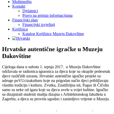
Multimedija
Kontakt
Djelatnici
Pravo na pristup informacijama
Financijski plan
Financijski izvještaji
Knjižnica
Katalog Knjižnice Muzeja Đakovštine
Hrvatske autentične igračke u Muzeju
Đakovštine
Cijeloga dana u subotu 1. srpnja 2017. u Muzeju Đakovštine
održavala se radionica-igraonica za djecu koje su okupile pedesetak
djece različitih uzrasta. Hrvatske autentične igračke projekt su
udruge poVUcizakulturu koje na prigodan način djeci približavaju
vlastitu tradiciju i kulturu. Zvutka, Znatiželjna nit, Pagus ili Čičolin
samo su neke od igara koje su djecu uvele u svijet baštine. Igračke
su dizajnirali studenti studija dizajna s Arhitektonskog fakulteta u
Zagrebu, a djeca su provela ugodno i zanimljivo vrijeme u Muzeju.