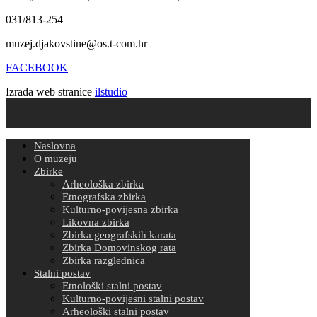
031/813-254
muzej.djakovstine@os.t-com.hr
FACEBOOK
Izrada web stranice
ilstudio
Naslovna
O muzeju
Zbirke
Arheološka zbirka
Etnografska zbirka
Kulturno-povijesna zbirka
Likovna zbirka
Zbirka geografskih karata
Zbirka Domovinskog rata
Zbirka razglednica
Stalni postav
Etnološki stalni postav
Kulturno-povijesni stalni postav
Arheološki stalni postav