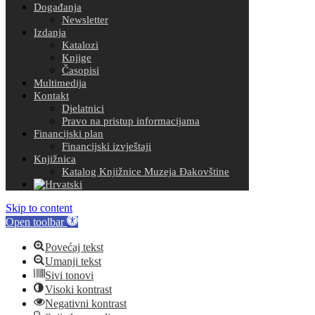
Događanja
Newsletter
Izdanja
Katalozi
Knjige
Časopisi
Multimedija
Kontakt
Djelatnici
Pravo na pristup informacijama
Financijski plan
Financijski izvještaji
Knjižnica
Katalog Knjižnice Muzeja Đakovštine
Skip to content
Open toolbar
Povećaj tekst
Umanji tekst
Sivi tonovi
Visoki kontrast
Negativni kontrast