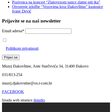
Pozivnica na koncert “Zlatovezom sunce zlatne niti tka”
Otvorenje izložbe “Vezovima kroz Đakovštinu” kustosice
Ivane Dević
Prijavite se na naš newsletter
Email adresa*
Prihvaćam da će se email adresa koristiti u skladu s našom
Politikom privatnosti
Muzej Đakovštine, Ante Starčevića 34, 31400 Đakovo
031/813-254
muzej.djakovstine@os.t-com.hr
FACEBOOK
Izrada web stranice
ilstudio