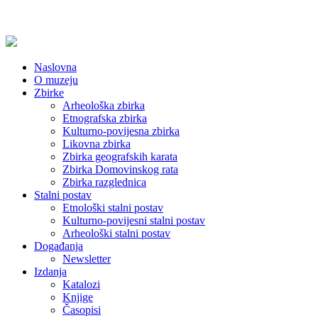
Naslovna
O muzeju
Zbirke
Arheološka zbirka
Etnografska zbirka
Kulturno-povijesna zbirka
Likovna zbirka
Zbirka geografskih karata
Zbirka Domovinskog rata
Zbirka razglednica
Stalni postav
Etnološki stalni postav
Kulturno-povijesni stalni postav
Arheološki stalni postav
Događanja
Newsletter
Izdanja
Katalozi
Knjige
Časopisi