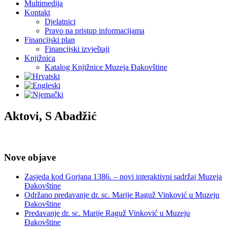
Multimedija
Kontakt
Djelatnici
Pravo na pristup informacijama
Financijski plan
Financijski izvještaji
Knjižnica
Katalog Knjižnice Muzeja Đakovštine
Aktovi, S Abadžić
Nove objave
Zasjeda kod Gorjana 1386. – novi interaktivni sadržaj Muzeja
Đakovštine
Održano predavanje dr. sc. Marije Raguž Vinković u Muzeju
Đakovštine
Predavanje dr. sc. Marije Raguž Vinković u Muzeju
Đakovštine