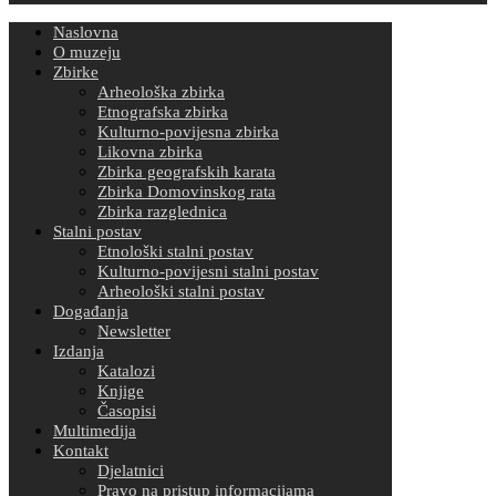
Naslovna
O muzeju
Zbirke
Arheološka zbirka
Etnografska zbirka
Kulturno-povijesna zbirka
Likovna zbirka
Zbirka geografskih karata
Zbirka Domovinskog rata
Zbirka razglednica
Stalni postav
Etnološki stalni postav
Kulturno-povijesni stalni postav
Arheološki stalni postav
Događanja
Newsletter
Izdanja
Katalozi
Knjige
Časopisi
Multimedija
Kontakt
Djelatnici
Pravo na pristup informacijama