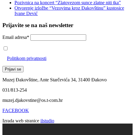
Pozivnica na koncert “Zlatovezom sunce zlatne niti tka”
Otvorenje izložbe “Vezovima kroz Đakovštinu” kustosice
Ivane Dević
Prijavite se na naš newsletter
Email adresa*
Prihvaćam da će se email adresa koristiti u skladu s našom
Politikom privatnosti
Muzej Đakovštine, Ante Starčevića 34, 31400 Đakovo
031/813-254
muzej.djakovstine@os.t-com.hr
FACEBOOK
Izrada web stranice
ilstudio