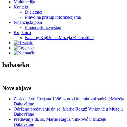
Multimedija
Kontakt
Djelatnici
Pravo na pristup informacijama
Financijski plan
Financijski izvještaji
Knjižnica
Katalog Knjižnice Muzeja Đakovštine
babaseka
Nove objave
Zasjeda kod Gorjana 1386. – novi interaktivni sadržaj Muzeja
Đakovštine
Održano predavanje dr. sc. Marije Raguž Vinković u Muzeju
Đakovštine
Predavanje dr. sc. Marije Raguž Vinković u Muzeju
Đakovštine