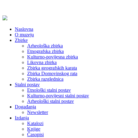
Naslovna
O muzeju
Zbirke
Arheološka zbirka
Etnografska zbirka
Kulturno-povijesna zbirka
Likovna zbirka
Zbirka geografskih karata
Zbirka Domovinskog rata
Zbirka razglednica
Stalni postav
Etnološki stalni postav
Kulturno-povijesni stalni postav
Arheološki stalni postav
Događanja
Newsletter
Izdanja
Katalozi
Knjige
Časopisi