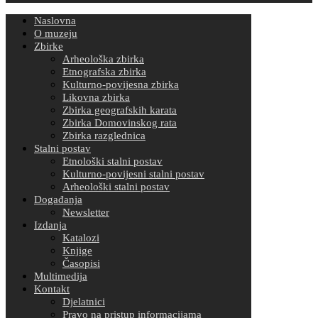
Naslovna
O muzeju
Zbirke
Arheološka zbirka
Etnografska zbirka
Kulturno-povijesna zbirka
Likovna zbirka
Zbirka geografskih karata
Zbirka Domovinskog rata
Zbirka razglednica
Stalni postav
Etnološki stalni postav
Kulturno-povijesni stalni postav
Arheološki stalni postav
Događanja
Newsletter
Izdanja
Katalozi
Knjige
Časopisi
Multimedija
Kontakt
Djelatnici
Pravo na pristup informacijama