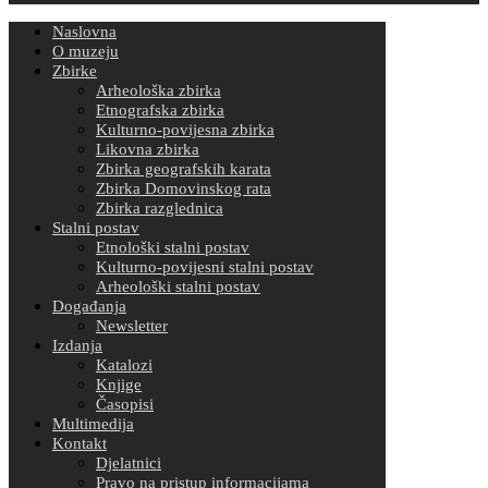
Naslovna
O muzeju
Zbirke
Arheološka zbirka
Etnografska zbirka
Kulturno-povijesna zbirka
Likovna zbirka
Zbirka geografskih karata
Zbirka Domovinskog rata
Zbirka razglednica
Stalni postav
Etnološki stalni postav
Kulturno-povijesni stalni postav
Arheološki stalni postav
Događanja
Newsletter
Izdanja
Katalozi
Knjige
Časopisi
Multimedija
Kontakt
Djelatnici
Pravo na pristup informacijama