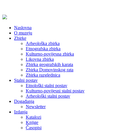
Naslovna
O muzeju
Zbirke
Arheološka zbirka
Etnografska zbirka
Kulturno-povijesna zbirka
Likovna zbirka
Zbirka geografskih karata
Zbirka Domovinskog rata
Zbirka razglednica
Stalni postav
Etnološki stalni postav
Kulturno-povijesni stalni postav
Arheološki stalni postav
Događanja
Newsletter
Izdanja
Katalozi
Knjige
Časopisi