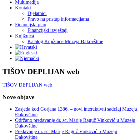
Multimedija
Kontakt
Djelatnici
Pravo na pristup informacijama
Financijski plan
Financijski izvještaji
Knjižnica
Katalog Knjižnice Muzeja Đakovštine
TIŠOV DEPLIJAN web
TIŠOV DEPLIJAN web
Nove objave
Zasjeda kod Gorjana 1386. – novi interaktivni sadržaj Muzeja
Đakovštine
Održano predavanje dr. sc. Marije Raguž Vinković u Muzeju
Đakovštine
Predavanje dr. sc. Marije Raguž Vinković u Muzeju
Đakovštine