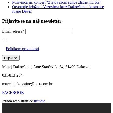
Pozivnica na koncert “Zlatovezom sunce zlatne niti tka”
Otvorenje izložbe “Vezovima kroz Đakovštinu” kustosice
Ivane Dević
Prijavite se na naš newsletter
Email adresa*
Prihvaćam da će se email adresa koristiti u skladu s našom
Politikom privatnosti
Muzej Đakovštine, Ante Starčevića 34, 31400 Đakovo
031/813-254
muzej.djakovstine@os.t-com.hr
FACEBOOK
Izrada web stranice
ilstudio