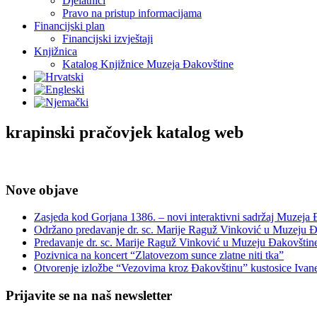
Djelatnici
Pravo na pristup informacijama
Financijski plan
Financijski izvještaji
Knjižnica
Katalog Knjižnice Muzeja Đakovštine
krapinski pračovjek katalog web
Nove objave
Zasjeda kod Gorjana 1386. – novi interaktivni sadržaj Muzeja
Održano predavanje dr. sc. Marije Raguž Vinković u Muzeju Đ
Predavanje dr. sc. Marije Raguž Vinković u Muzeju Đakovštin
Pozivnica na koncert “Zlatovezom sunce zlatne niti tka”
Otvorenje izložbe “Vezovima kroz Đakovštinu” kustosice Ivan
Prijavite se na naš newsletter