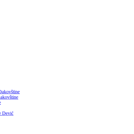
 Đakovštine
akovštine
e
e Dević