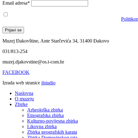
Email adresa*
Prihvaćam da će se email adresa koristiti u skladu s našom
Politiko
Muzej Đakovštine, Ante Starčevića 34, 31400 Đakovo
031/813-254
muzej.djakovstine@os.t-com.hr
FACEBOOK
Izrada web stranice
ilstudio
Naslovna
O muzeju
Zbirke
Arheološka zbirka
Etnografska zbirka
Kulturno-povijesna zbirka
Likovna zbirka
Zbirka geografskih karata
Zbirka Domovinskog rata