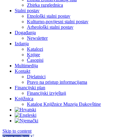
Zbirka razglednica
Stalni postav
Etnološki stalni postav
Kulturno-povijesni stalni postav
Arheološki stalni postav
Događanja
Newsletter
Izdanja
Katalozi
Knjige
Časopisi
Multimedija
Kontakt
Djelatnici
Pravo na pristup informacijama
Financijski plan
Financijski izvještaji
Knjižnica
Katalog Knjižnice Muzeja Đakovštine
Skip to content