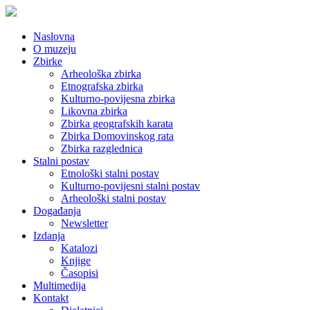
Naslovna
O muzeju
Zbirke
Arheološka zbirka
Etnografska zbirka
Kulturno-povijesna zbirka
Likovna zbirka
Zbirka geografskih karata
Zbirka Domovinskog rata
Zbirka razglednica
Stalni postav
Etnološki stalni postav
Kulturno-povijesni stalni postav
Arheološki stalni postav
Događanja
Newsletter
Izdanja
Katalozi
Knjige
Časopisi
Multimedija
Kontakt