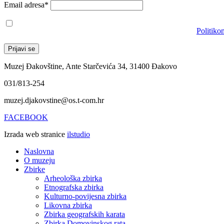
Email adresa*
Prihvaćam da će se email adresa koristiti u skladu s našom
Politiko
Muzej Đakovštine, Ante Starčevića 34, 31400 Đakovo
031/813-254
muzej.djakovstine@os.t-com.hr
FACEBOOK
Izrada web stranice
ilstudio
Naslovna
O muzeju
Zbirke
Arheološka zbirka
Etnografska zbirka
Kulturno-povijesna zbirka
Likovna zbirka
Zbirka geografskih karata
Zbirka Domovinskog rata