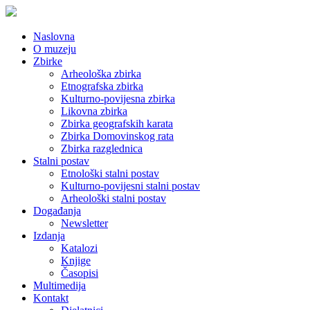
Naslovna
O muzeju
Zbirke
Arheološka zbirka
Etnografska zbirka
Kulturno-povijesna zbirka
Likovna zbirka
Zbirka geografskih karata
Zbirka Domovinskog rata
Zbirka razglednica
Stalni postav
Etnološki stalni postav
Kulturno-povijesni stalni postav
Arheološki stalni postav
Događanja
Newsletter
Izdanja
Katalozi
Knjige
Časopisi
Multimedija
Kontakt