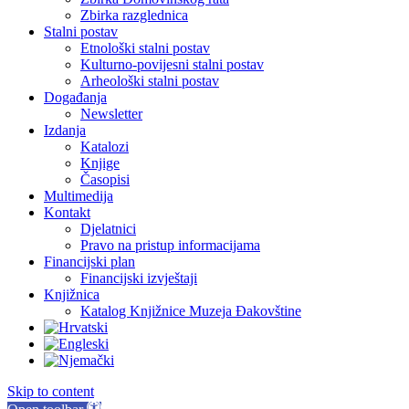
Zbirka razglednica
Stalni postav
Etnološki stalni postav
Kulturno-povijesni stalni postav
Arheološki stalni postav
Događanja
Newsletter
Izdanja
Katalozi
Knjige
Časopisi
Multimedija
Kontakt
Djelatnici
Pravo na pristup informacijama
Financijski plan
Financijski izvještaji
Knjižnica
Katalog Knjižnice Muzeja Đakovštine
Skip to content