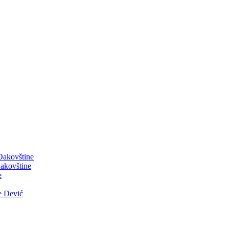
 Đakovštine
akovštine
e
e Dević