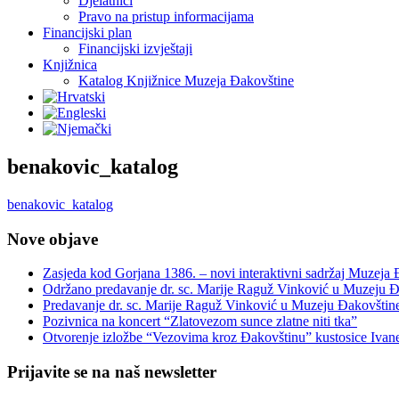
Djelatnici
Pravo na pristup informacijama
Financijski plan
Financijski izvještaji
Knjižnica
Katalog Knjižnice Muzeja Đakovštine
benakovic_katalog
benakovic_katalog
Nove objave
Zasjeda kod Gorjana 1386. – novi interaktivni sadržaj Muzeja
Održano predavanje dr. sc. Marije Raguž Vinković u Muzeju Đ
Predavanje dr. sc. Marije Raguž Vinković u Muzeju Đakovštin
Pozivnica na koncert “Zlatovezom sunce zlatne niti tka”
Otvorenje izložbe “Vezovima kroz Đakovštinu” kustosice Ivan
Prijavite se na naš newsletter