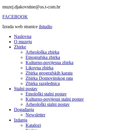
muzej.djakovstine@os.t-com.hr
FACEBOOK
Izrada web stranice
ilstudio
Naslovna
O muzeju
Zbirke
Arheološka zbirka
Etnografska zbirka
Kulturno-povijesna zbirka
Likovna zbirka
Zbirka geografskih karata
Zbirka Domovinskog rata
Zbirka razglednica
Stalni postav
Etnološki stalni postav
Kulturno-povijesni stalni postav
Arheološki stalni postav
Događanja
Newsletter
Izdanja
Katalozi