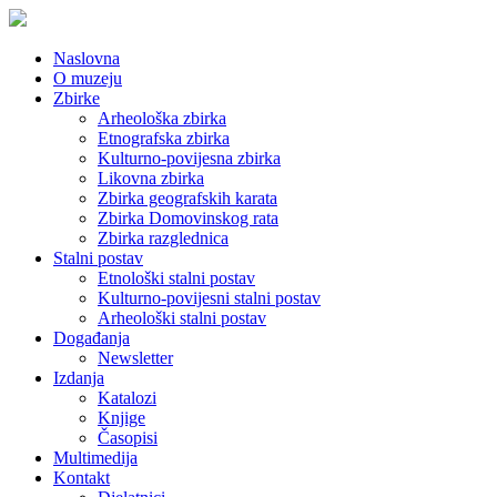
Naslovna
O muzeju
Zbirke
Arheološka zbirka
Etnografska zbirka
Kulturno-povijesna zbirka
Likovna zbirka
Zbirka geografskih karata
Zbirka Domovinskog rata
Zbirka razglednica
Stalni postav
Etnološki stalni postav
Kulturno-povijesni stalni postav
Arheološki stalni postav
Događanja
Newsletter
Izdanja
Katalozi
Knjige
Časopisi
Multimedija
Kontakt