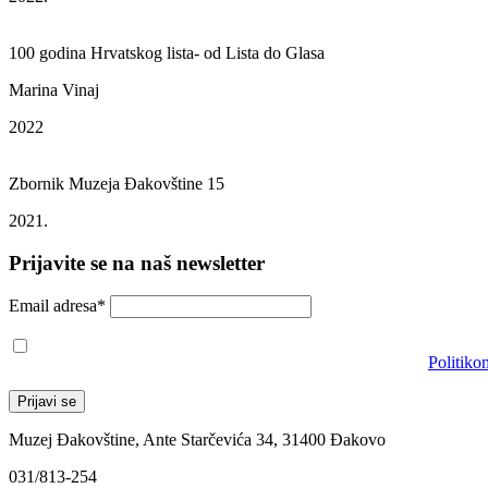
100 godina Hrvatskog lista- od Lista do Glasa
Marina Vinaj
2022
Zbornik Muzeja Đakovštine 15
2021.
Prijavite se na naš newsletter
Email adresa*
Prihvaćam da će se email adresa koristiti u skladu s našom
Politiko
Muzej Đakovštine, Ante Starčevića 34, 31400 Đakovo
031/813-254