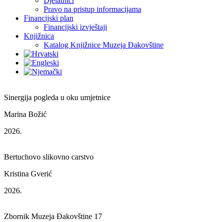
Djelatnici
Pravo na pristup informacijama
Financijski plan
Financijski izvještaji
Knjižnica
Katalog Knjižnice Muzeja Đakovštine
Sinergija pogleda u oku umjetnice
Marina Božić
2026.
Bertuchovo slikovno carstvo
Kristina Gverić
2026.
Zbornik Muzeja Đakovštine 17