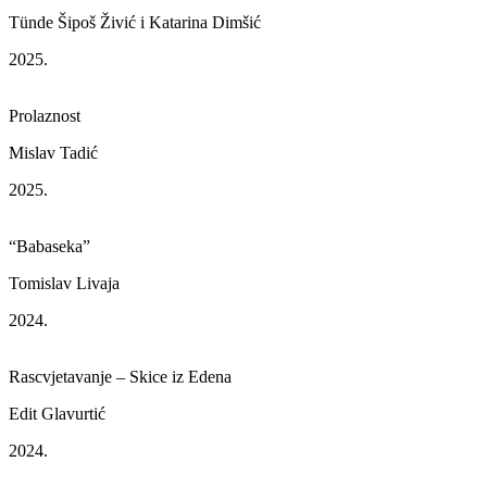
Tünde Šipoš Živić i Katarina Dimšić
2025.
Prolaznost
Mislav Tadić
2025.
“Babaseka”
Tomislav Livaja
2024.
Rascvjetavanje – Skice iz Edena
Edit Glavurtić
2024.