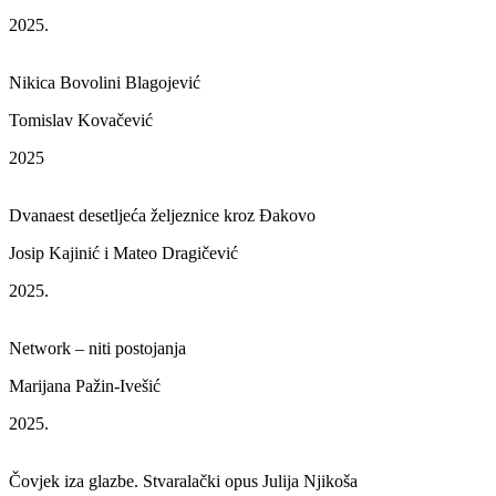
2025.
Nikica Bovolini Blagojević
Tomislav Kovačević
2025
Dvanaest desetljeća željeznice kroz Đakovo
Josip Kajinić i Mateo Dragičević
2025.
Network – niti postojanja
Marijana Pažin-Ivešić
2025.
Čovjek iza glazbe. Stvaralački opus Julija Njikoša