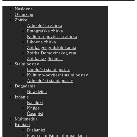
Naslovna
O muzeju
Zbirke
Arheološka zbirka
Etnografska zbirka
Kulturno-povijesna zbirka
Likovna zbirka
Zbirka geografskih karata
Zbirka Domovinskog rata
Zbirka razglednica
Stalni postav
Etnološki stalni postav
Kulturno-povijesni stalni postav
Arheološki stalni postav
Događanja
Newsletter
Izdanja
Katalozi
Knjige
Časopisi
Multimedija
Kontakt
Djelatnici
Pravo na pristup informacijama