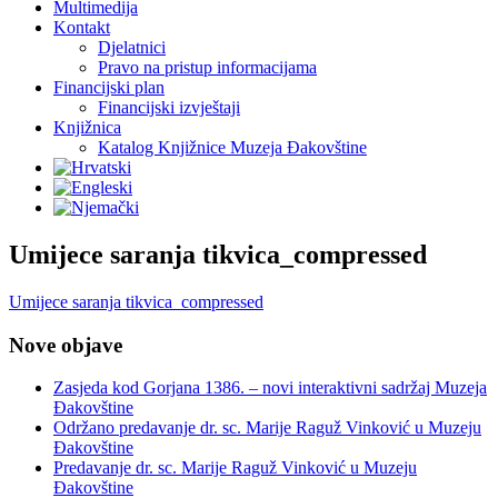
Multimedija
Kontakt
Djelatnici
Pravo na pristup informacijama
Financijski plan
Financijski izvještaji
Knjižnica
Katalog Knjižnice Muzeja Đakovštine
Umijece saranja tikvica_compressed
Umijece saranja tikvica_compressed
Nove objave
Zasjeda kod Gorjana 1386. – novi interaktivni sadržaj Muzeja
Đakovštine
Održano predavanje dr. sc. Marije Raguž Vinković u Muzeju
Đakovštine
Predavanje dr. sc. Marije Raguž Vinković u Muzeju
Đakovštine