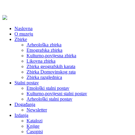
Naslovna
O muzeju
Zbirke
Arheološka zbirka
Etnografska zbirka
Kulturno-povijesna zbirka
Likovna zbirka
Zbirka geografskih karata
Zbirka Domovinskog rata
Zbirka razglednica
Stalni postav
Etnološki stalni postav
Kulturno-povijesni stalni postav
Arheološki stalni postav
Događanja
Newsletter
Izdanja
Katalozi
Knjige
Časopisi