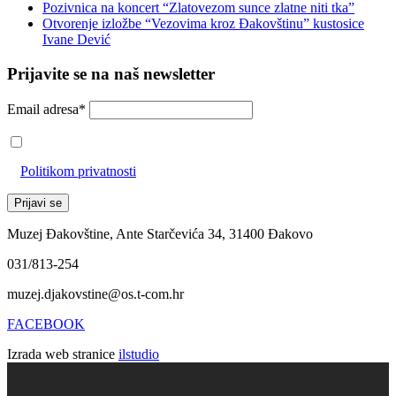
Pozivnica na koncert “Zlatovezom sunce zlatne niti tka”
Otvorenje izložbe “Vezovima kroz Đakovštinu” kustosice
Ivane Dević
Prijavite se na naš newsletter
Email adresa*
Prihvaćam da će se email adresa koristiti u skladu s našom
Politikom privatnosti
Muzej Đakovštine, Ante Starčevića 34, 31400 Đakovo
031/813-254
muzej.djakovstine@os.t-com.hr
FACEBOOK
Izrada web stranice
ilstudio