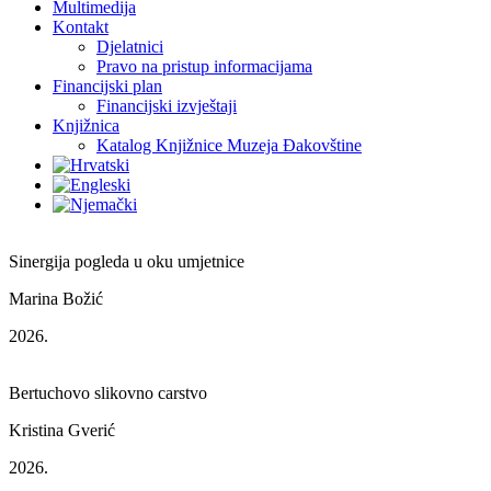
Multimedija
Kontakt
Djelatnici
Pravo na pristup informacijama
Financijski plan
Financijski izvještaji
Knjižnica
Katalog Knjižnice Muzeja Đakovštine
Sinergija pogleda u oku umjetnice
Marina Božić
2026.
Bertuchovo slikovno carstvo
Kristina Gverić
2026.