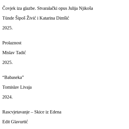
Čovjek iza glazbe. Stvaralački opus Julija Njikoša
Tünde Šipoš Živić i Katarina Dimšić
2025.
Prolaznost
Mislav Tadić
2025.
“Babaseka”
Tomislav Livaja
2024.
Rascvjetavanje – Skice iz Edena
Edit Glavurtić