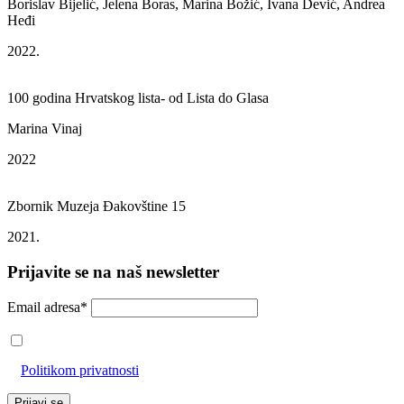
Borislav Bijelić, Jelena Boras, Marina Božić, Ivana Dević, Andrea
Heđi
2022.
100 godina Hrvatskog lista- od Lista do Glasa
Marina Vinaj
2022
Zbornik Muzeja Đakovštine 15
2021.
Prijavite se na naš newsletter
Email adresa*
Prihvaćam da će se email adresa koristiti u skladu s našom
Politikom privatnosti