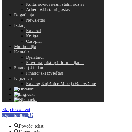
Kulturno-povijesni stalni postav
Arheološki stalni postav
Događanja
Newsletter
Izdanja
Katalozi
Knjige
Časopisi
Multimedija
Kontakt
Djelatnici
Pravo na pristup informacijama
Financijski plan
Financijski izvještaji
Knjižnica
Katalog Knjižnice Muzeja Đakovštine
Skip to content
Open toolbar
Povećaj tekst
Umanji tekst