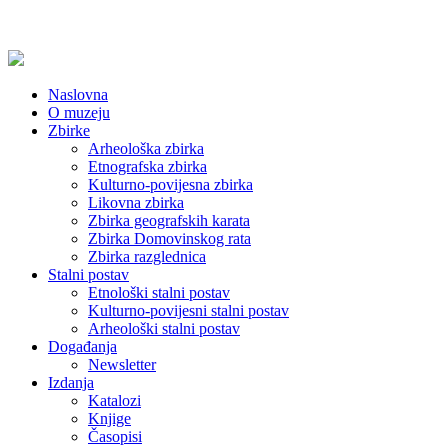
Naslovna
O muzeju
Zbirke
Arheološka zbirka
Etnografska zbirka
Kulturno-povijesna zbirka
Likovna zbirka
Zbirka geografskih karata
Zbirka Domovinskog rata
Zbirka razglednica
Stalni postav
Etnološki stalni postav
Kulturno-povijesni stalni postav
Arheološki stalni postav
Događanja
Newsletter
Izdanja
Katalozi
Knjige
Časopisi