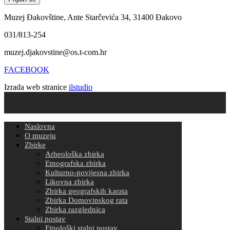
Muzej Đakovštine, Ante Starčevića 34, 31400 Đakovo
031/813-254
muzej.djakovstine@os.t-com.hr
FACEBOOK
Izrada web stranice
ilstudio
Naslovna
O muzeju
Zbirke
Arheološka zbirka
Etnografska zbirka
Kulturno-povijesna zbirka
Likovna zbirka
Zbirka geografskih karata
Zbirka Domovinskog rata
Zbirka razglednica
Stalni postav
Etnološki stalni postav