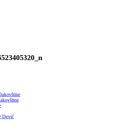
6523405320_n
 Đakovštine
akovštine
e
e Dević