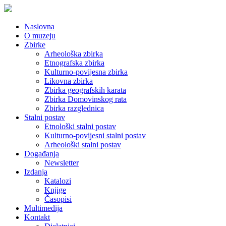
Naslovna
O muzeju
Zbirke
Arheološka zbirka
Etnografska zbirka
Kulturno-povijesna zbirka
Likovna zbirka
Zbirka geografskih karata
Zbirka Domovinskog rata
Zbirka razglednica
Stalni postav
Etnološki stalni postav
Kulturno-povijesni stalni postav
Arheološki stalni postav
Događanja
Newsletter
Izdanja
Katalozi
Knjige
Časopisi
Multimedija
Kontakt