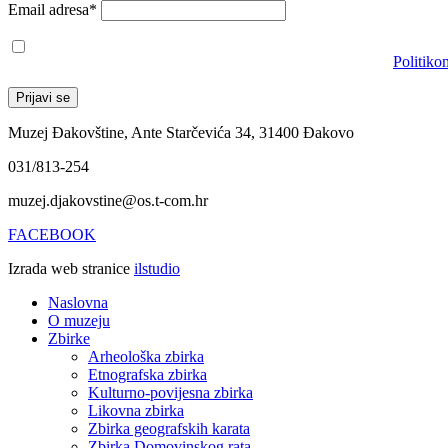
Email adresa*
Prihvaćam da će se email adresa koristiti u skladu s našom
Politiko
Muzej Đakovštine, Ante Starčevića 34, 31400 Đakovo
031/813-254
muzej.djakovstine@os.t-com.hr
FACEBOOK
Izrada web stranice
ilstudio
Naslovna
O muzeju
Zbirke
Arheološka zbirka
Etnografska zbirka
Kulturno-povijesna zbirka
Likovna zbirka
Zbirka geografskih karata
Zbirka Domovinskog rata