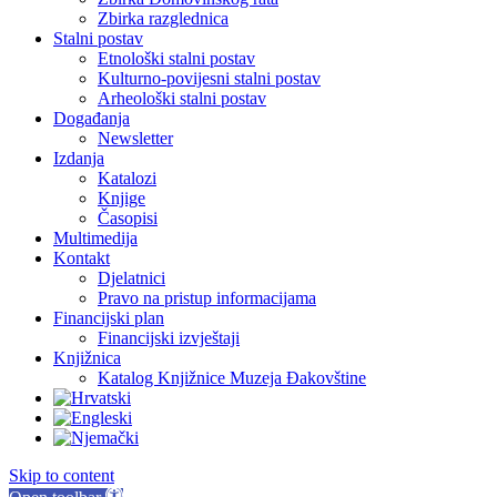
Zbirka razglednica
Stalni postav
Etnološki stalni postav
Kulturno-povijesni stalni postav
Arheološki stalni postav
Događanja
Newsletter
Izdanja
Katalozi
Knjige
Časopisi
Multimedija
Kontakt
Djelatnici
Pravo na pristup informacijama
Financijski plan
Financijski izvještaji
Knjižnica
Katalog Knjižnice Muzeja Đakovštine
Skip to content