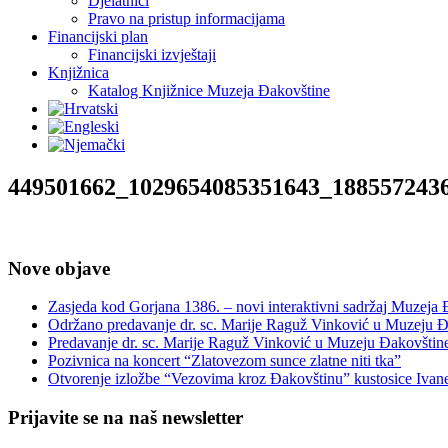
Djelatnici
Pravo na pristup informacijama
Financijski plan
Financijski izvještaji
Knjižnica
Katalog Knjižnice Muzeja Đakovštine
449501662_1029654085351643_188557243
Nove objave
Zasjeda kod Gorjana 1386. – novi interaktivni sadržaj Muzeja
Održano predavanje dr. sc. Marije Raguž Vinković u Muzeju Đ
Predavanje dr. sc. Marije Raguž Vinković u Muzeju Đakovštin
Pozivnica na koncert “Zlatovezom sunce zlatne niti tka”
Otvorenje izložbe “Vezovima kroz Đakovštinu” kustosice Ivan
Prijavite se na naš newsletter