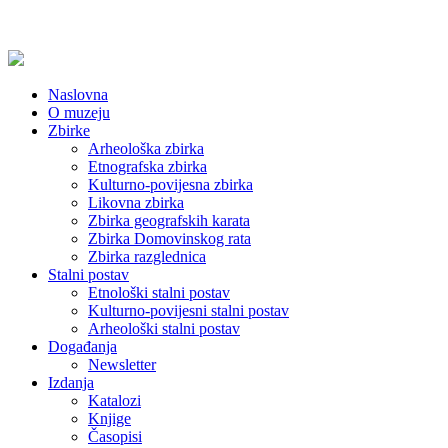
Naslovna
O muzeju
Zbirke
Arheološka zbirka
Etnografska zbirka
Kulturno-povijesna zbirka
Likovna zbirka
Zbirka geografskih karata
Zbirka Domovinskog rata
Zbirka razglednica
Stalni postav
Etnološki stalni postav
Kulturno-povijesni stalni postav
Arheološki stalni postav
Događanja
Newsletter
Izdanja
Katalozi
Knjige
Časopisi