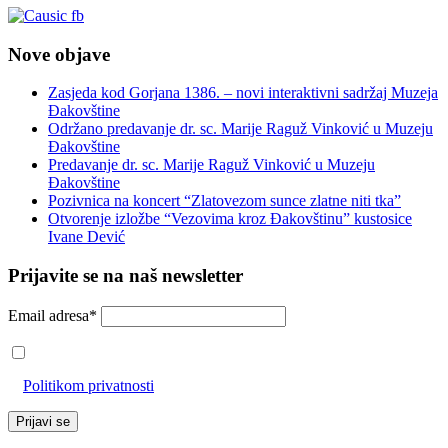
Nove objave
Zasjeda kod Gorjana 1386. – novi interaktivni sadržaj Muzeja
Đakovštine
Održano predavanje dr. sc. Marije Raguž Vinković u Muzeju
Đakovštine
Predavanje dr. sc. Marije Raguž Vinković u Muzeju
Đakovštine
Pozivnica na koncert “Zlatovezom sunce zlatne niti tka”
Otvorenje izložbe “Vezovima kroz Đakovštinu” kustosice
Ivane Dević
Prijavite se na naš newsletter
Email adresa*
Prihvaćam da će se email adresa koristiti u skladu s našom
Politikom privatnosti