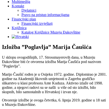
Multimedija
Kontakt
Djelatnici
Pravo na pristup informacijama
Financijski plan
Financijski izvještaji
Knjižnica
Katalog Knjižnice Muzeja Đakovštine
Izložba ”Poglavlja” Marija Čaušića
U sklopu ovogodišnjih, 17. Strossmayerovih dana, u Muzeju
Đakovštine biti će otvorena izložba Marija Čaušića pod nazivom
”Poglavlja”.
Marijo Čaušić rođen je u Osijeku 1972. godine. Diplomirao je 2001.
godine na Akademiji likovnih umjetnosti u Zagrebu grafičko
slikarstvo u klasi profesora Ante Kuduza. Aktivno izlaže od 1998.
godine, a njegovi radovi su se našli u više od sto izložbi, bilo
skupnih, bilo samostalnih u Hrvatskoj i izvan nje.
Otvorenje izložbe je ovoga četvrtka, 6. lipnja 2019. godine u 18 sati
u Muzeju Đakovštine.