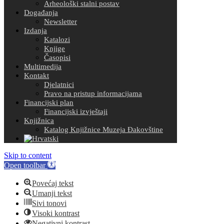
Arheološki stalni postav
Događanja
Newsletter
Izdanja
Katalozi
Knjige
Časopisi
Multimedija
Kontakt
Djelatnici
Pravo na pristup informacijama
Financijski plan
Financijski izvještaji
Knjižnica
Katalog Knjižnice Muzeja Đakovštine
Skip to content
Open toolbar
Povećaj tekst
Umanji tekst
Sivi tonovi
Visoki kontrast
Negativni kontrast