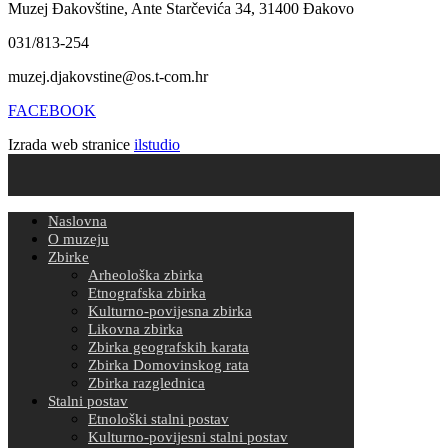
Muzej Đakovštine, Ante Starčevića 34, 31400 Đakovo
031/813-254
muzej.djakovstine@os.t-com.hr
FACEBOOK
Izrada web stranice
ilstudio
Naslovna
O muzeju
Zbirke
Arheološka zbirka
Etnografska zbirka
Kulturno-povijesna zbirka
Likovna zbirka
Zbirka geografskih karata
Zbirka Domovinskog rata
Zbirka razglednica
Stalni postav
Etnološki stalni postav
Kulturno-povijesni stalni postav