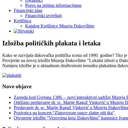
Djelatnici
Pravo na pristup informacijama
Financijski plan
Financijski izvještaji
Knjižnica
Katalog Knjižnice Muzeja Đakovštine
Izložba političkih plakata i letaka
Kako se razvijala đakovačka politička scena od 1990. godine? Tko je sv
Provjerite na novoj izložbi Muzeja Đakovštine “Lokalni izbori u Đakovu
Namjera izložbe je u aktualnom društvenom trenutku plakatima đakovačk
Nove objave
Zasjeda kod Gorjana 1386. – novi interaktivni sadržaj Muzeja
Održano predavanje dr. sc. Marije Raguž Vinković u Muzeju Đ
Predavanje dr. sc. Marije Raguž Vinković u Muzeju Đakovštin
Pozivnica na koncert “Zlatovezom sunce zlatne niti tka”
Otvorenje izložbe “Vezovima kroz Đakovštinu” kustosice Ivan