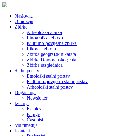
Naslovna
O muzeju
Zbirke
Arheološka zbirka
Etnografska zbirka
Kulturno-povijesna zbirka
Likovna zbirka
Zbirka geografskih karata
Zbirka Domovinskog rata
Zbirka razglednica
Stalni postav
Etnološki stalni postav
Kulturno-povijesni stalni postav
Arheološki stalni postav
Događanja
Newsletter
Izdanja
Katalozi
Knjige
Časopisi
Multimedija
Kontakt