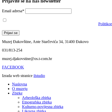
Prijavite se na naš newsletter
Email adresa*
Prihvaćam da će se email adresa koristiti u skladu s našom
Politiko
Muzej Đakovštine, Ante Starčevića 34, 31400 Đakovo
031/813-254
muzej.djakovstine@os.t-com.hr
FACEBOOK
Izrada web stranice
ilstudio
Naslovna
O muzeju
Zbirke
Arheološka zbirka
Etnografska zbirka
Kulturno-povijesna zbirka
Likovna zbirka