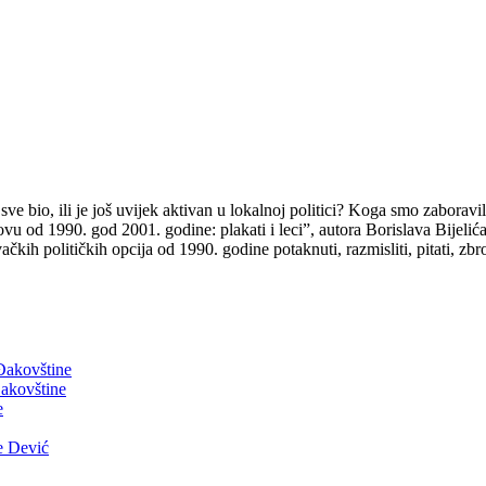
e bio, ili je još uvijek aktivan u lokalnoj politici? Koga smo zaboravil
 od 1990. god 2001. godine: plakati i leci”, autora Borislava Bijelića, 
ih političkih opcija od 1990. godine potaknuti, razmisliti, pitati, zbro
 Đakovštine
akovštine
e
e Dević