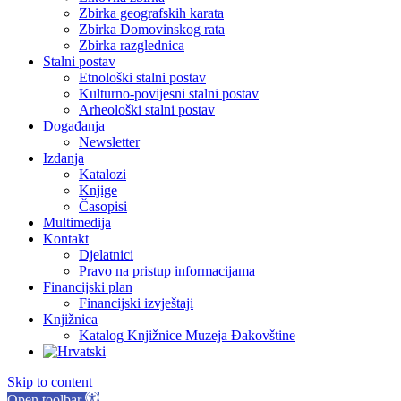
Zbirka geografskih karata
Zbirka Domovinskog rata
Zbirka razglednica
Stalni postav
Etnološki stalni postav
Kulturno-povijesni stalni postav
Arheološki stalni postav
Događanja
Newsletter
Izdanja
Katalozi
Knjige
Časopisi
Multimedija
Kontakt
Djelatnici
Pravo na pristup informacijama
Financijski plan
Financijski izvještaji
Knjižnica
Katalog Knjižnice Muzeja Đakovštine
Skip to content
Open toolbar