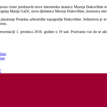
i javno ćemo predstaviti novu internetsku stranicu Muzeja Đakovštine te
ologinja Marija Gačić, nova djelatnica Muzeja Đakovštine, kustosica etn
lasiranje Projekta arheološke topografije Đakovštine. Jedinstven je to p
oras.
 prezentaciji 1. prosinca 2016. godine u 19 sati. Pozivamo vas da se a
tine
tine
ć