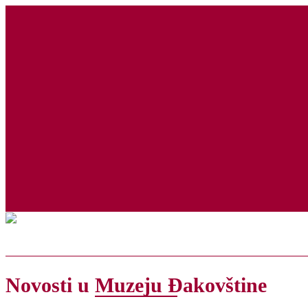
Naslovna
O muzeju
Zbir
Novosti u Muzeju Đakovštine