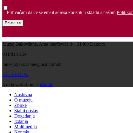
Prihvaćam da će se email adresa koristiti u skladu s našom
Politiko
Muzej Đakovštine, Ante Starčevića 34, 31400 Đakovo
031/813-254
muzej.djakovstine@os.t-com.hr
FACEBOOK
Izrada web stranice
ilstudio
Naslovna
O muzeju
Zbirke
Stalni postav
Događanja
Izdanja
Multimedija
Kontakt