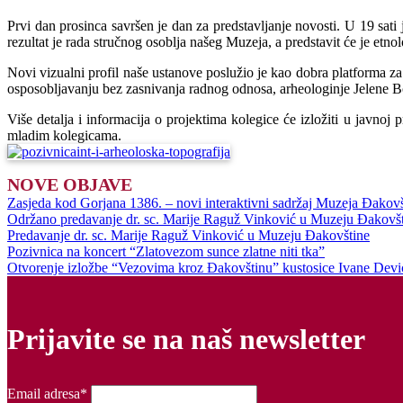
Prvi dan prosinca savršen je dan za predstavljanje novosti. U 19 sat
rezultat je rada stručnog osoblja našeg Muzeja, a predstavit će je etn
Novi vizualni profil naše ustanove poslužio je kao dobra platforma za p
osposobljavanju bez zasnivanja radnog odnosa, arheologinje Jelene B
Više detalja i informacija o projektima kolegice će izložiti u javnoj
mladim kolegicama.
NOVE OBJAVE
Zasjeda kod Gorjana 1386. – novi interaktivni sadržaj Muzeja Đakovš
Održano predavanje dr. sc. Marije Raguž Vinković u Muzeju Đakovš
Predavanje dr. sc. Marije Raguž Vinković u Muzeju Đakovštine
Pozivnica na koncert “Zlatovezom sunce zlatne niti tka”
Otvorenje izložbe “Vezovima kroz Đakovštinu” kustosice Ivane Devi
Prijavite se na naš newsletter
Email adresa*