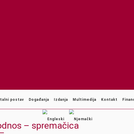
talni postav
Događanja
Izdanja
Multimedija
Kontakt
Financ
i odnos – spremačica