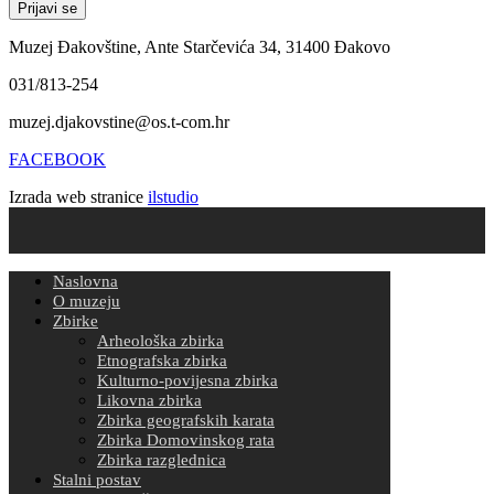
Muzej Đakovštine, Ante Starčevića 34, 31400 Đakovo
031/813-254
muzej.djakovstine@os.t-com.hr
FACEBOOK
Izrada web stranice
ilstudio
Naslovna
O muzeju
Zbirke
Arheološka zbirka
Etnografska zbirka
Kulturno-povijesna zbirka
Likovna zbirka
Zbirka geografskih karata
Zbirka Domovinskog rata
Zbirka razglednica
Stalni postav