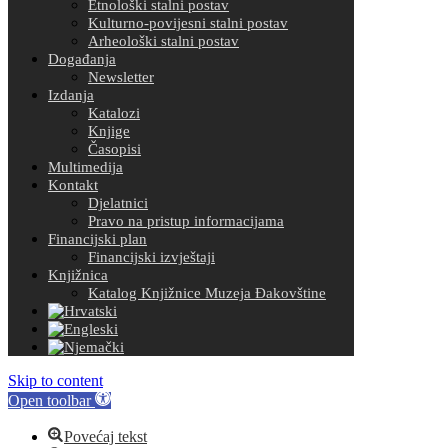
Etnološki stalni postav
Kulturno-povijesni stalni postav
Arheološki stalni postav
Događanja
Newsletter
Izdanja
Katalozi
Knjige
Časopisi
Multimedija
Kontakt
Djelatnici
Pravo na pristup informacijama
Financijski plan
Financijski izvještaji
Knjižnica
Katalog Knjižnice Muzeja Đakovštine
Skip to content
Open toolbar
Povećaj tekst