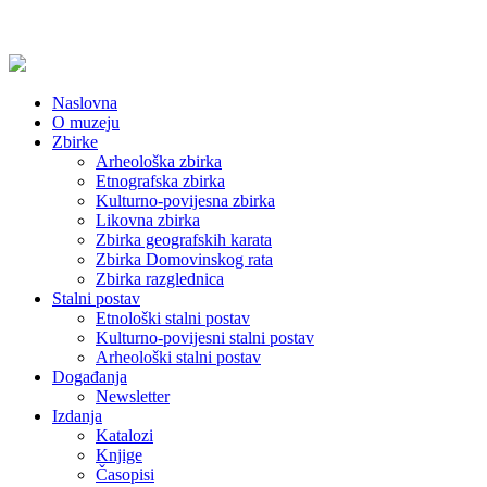
Naslovna
O muzeju
Zbirke
Arheološka zbirka
Etnografska zbirka
Kulturno-povijesna zbirka
Likovna zbirka
Zbirka geografskih karata
Zbirka Domovinskog rata
Zbirka razglednica
Stalni postav
Etnološki stalni postav
Kulturno-povijesni stalni postav
Arheološki stalni postav
Događanja
Newsletter
Izdanja
Katalozi
Knjige
Časopisi