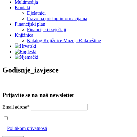
Multimedija
Kontakt
Djelatnici
Pravo na pristup informacijama
Financijski plan
Financijski izvještaji
Knjižnica
Katalog Knjižnice Muzeja Đakovštine
Godisnje_izvjesce
Prijavite se na naš newsletter
Email adresa*
Prihvaćam da će se email adresa koristiti u skladu s našom
Politikom privatnosti