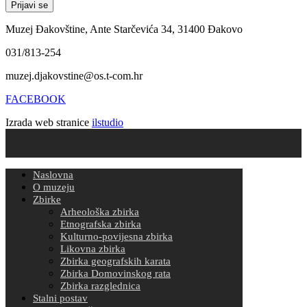
Muzej Đakovštine, Ante Starčevića 34, 31400 Đakovo
031/813-254
muzej.djakovstine@os.t-com.hr
FACEBOOK
Izrada web stranice
ilstudio
Naslovna
O muzeju
Zbirke
Arheološka zbirka
Etnografska zbirka
Kulturno-povijesna zbirka
Likovna zbirka
Zbirka geografskih karata
Zbirka Domovinskog rata
Zbirka razglednica
Stalni postav