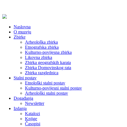
Naslovna
O muzeju
Zbirke
Arheološka zbirka
Etnografska zbirka
Kulturno-povijesna zbirka
Likovna zbirka
Zbirka geografskih karata
Zbirka Domovinskog rata
Zbirka razglednica
Stalni postav
Etnološki stalni postav
Kulturno-povijesni stalni postav
Arheološki stalni postav
Događanja
Newsletter
Izdanja
Katalozi
Knjige
Časopisi