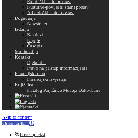
Etnološki stalni postav
Kulturno-povijesni stalni postav
Arheološki stalni postav
Događanja
Newsletter
Izdanja
Katalozi
Knjige
Časopisi
Multimedija
Kontakt
Djelatnici
Pravo na pristup informacijama
Financijski plan
Financijski izvještaji
Knjižnica
Katalog Knjižnice Muzeja Đakovštine
Skip to content
Open toolbar
Povećaj tekst