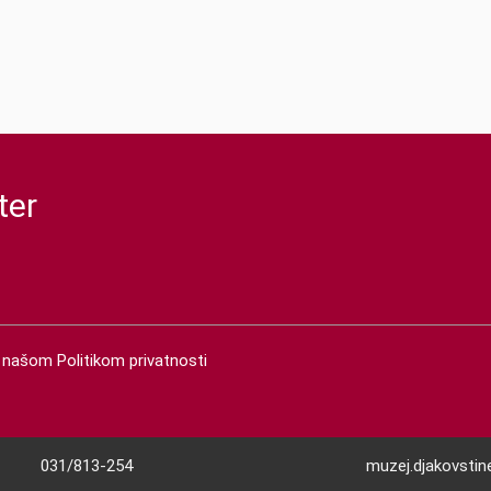
ter
 s našom
Politikom privatnosti
031/813-254
muzej.djakovsti