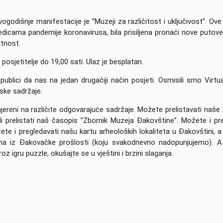
odišnje manifestacije je ”Muzeji za različitost i uključivost”. Ove
edicama pandemije koronavirusa, bila prisiljena pronaći nove putov
atnost.
osjetitelje do 19,00 sati. Ulaz je besplatan.
publici da nas na jedan drugačiji način posjeti. Osmisili smo Virtu
ske sadržaje.
smjereni na različite odgovarajuće sadržaje. Možete prelistavati naš
bi ili prelistati naš časopis ”Zbornik Muzeja Đakovštine”. Možete i pr
 i pregledavati našu kartu arheoloških lokaliteta u Đakovštini, a 
ma iz Đakovačke prošlosti (koju svakodnevno nadopunjujemo). 
 igru puzzle, okušajte se u vještini i brzini slaganja.