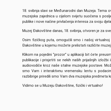
18. svibnja slavi se Međunarodni dan Muzeja. Tema ovog
muzejska zajednica u cijelom svijetu suočena s poslj
publike i nove načine privlačenja interesa za svoju djel
Muzej Đakovštine danas, 18. svibnja, otvoren je za sve p
Osim fizičkog puta, omogućili smo i našoj virtualnoj 
Đakovštine u kojemu možete prelistati različite muzej
Klikom na pojedini ”prozor” u aplikaciji bit ćete preu
publikacije i prisjetiti se nekih naših prijašnjih izlož
audiovodiče kroz naše stalne muzejske postave. Možete
smo Vam i interaktivnu vremensku lentu s podaci
razbibrige priredili smo Vam dva muzejska predmeta kroz
Vidimo se u Muzeju Đakovštine, fizički i virtualno!