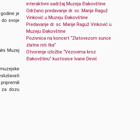
interaktivni sadržaj Muzeja Đakovštine
Održano predavanje dr. sc. Marije Raguž
 godine je
Vinković u Muzeju Đakovštine
e do svoje
Predavanje dr. sc. Marije Raguž Vinković u
Muzeju Đakovštine
Pozivnica na koncert “Zlatovezom sunce
zlatne niti tka”
alni Muzej
Otvorenje izložbe “Vezovima kroz
Đakovštinu” kustosice Ivane Dević
e muzejske
eslušavati
pripremili
A za dozu