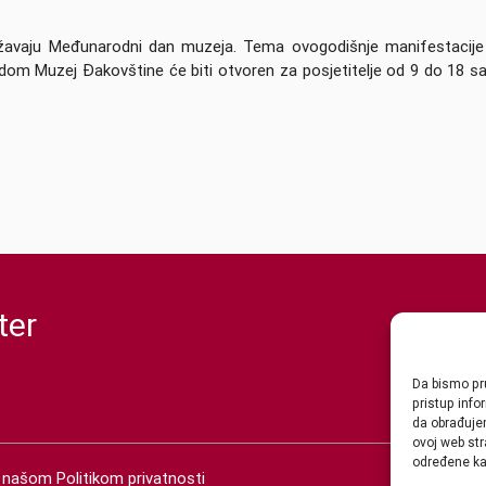
ilježavaju Međunarodni dan muzeja. Tema ovogodišnje manifestacije
dom Muzej Đakovštine će biti otvoren za posjetitelje od 9 do 18 sat
ter
Da bismo pru
pristup inf
da obrađujem
ovoj web str
određene kar
 s našom
Politikom privatnosti