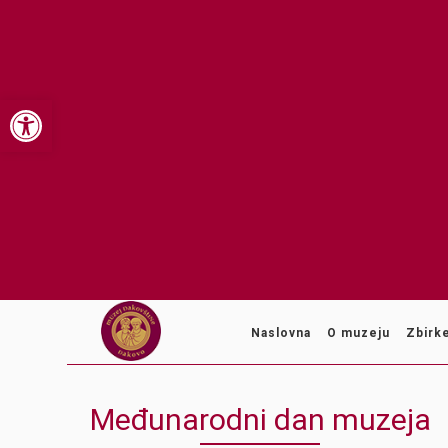
Open toolbar
Naslovna
O muzeju
Zbirk
Međunarodni dan muzeja