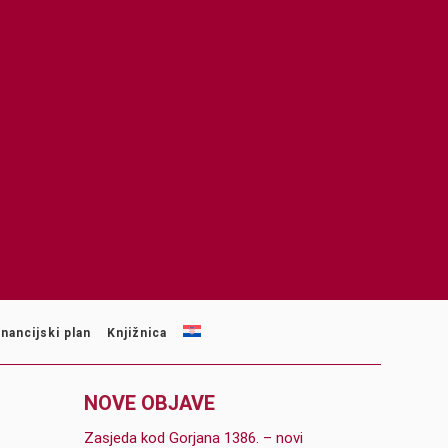
inancijski plan
Knjižnica
NOVE OBJAVE
Zasjeda kod Gorjana 1386. – novi