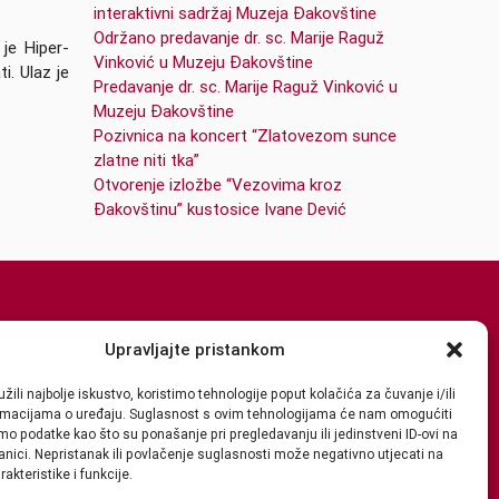
interaktivni sadržaj Muzeja Đakovštine
Održano predavanje dr. sc. Marije Raguž
 je Hiper-
Vinković u Muzeju Đakovštine
i. Ulaz je
Predavanje dr. sc. Marije Raguž Vinković u
Muzeju Đakovštine
Pozivnica na koncert “Zlatovezom sunce
zlatne niti tka”
Otvorenje izložbe “Vezovima kroz
Đakovštinu” kustosice Ivane Dević
Upravljajte pristankom
žili najbolje iskustvo, koristimo tehnologije poput kolačića za čuvanje i/ili
ormacijama o uređaju. Suglasnost s ovim tehnologijama će nam omogućiti
o podatke kao što su ponašanje pri pregledavanju ili jedinstveni ID-ovi na
anici. Nepristanak ili povlačenje suglasnosti može negativno utjecati na
akteristike i funkcije.