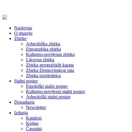
Naslovna
O muzeju
Zbirke
Arheološka zbirka
Etnografska zbirka
Kulturno-povijesna zbirka
Likovna zbirka
Zbirka geografskih karata
Zbirka Domovinskog rata
Zbirka razglednica
Stalni postav
Etnološki stalni postav
Kulturno-povijesni stalni postav
Arheološki stalni postav
Događanja
Newsletter
Izdanja
Katalozi
Knjige
Časopisi