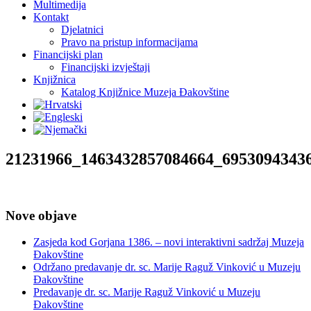
Multimedija
Kontakt
Djelatnici
Pravo na pristup informacijama
Financijski plan
Financijski izvještaji
Knjižnica
Katalog Knjižnice Muzeja Đakovštine
21231966_1463432857084664_6953094343
Nove objave
Zasjeda kod Gorjana 1386. – novi interaktivni sadržaj Muzeja
Đakovštine
Održano predavanje dr. sc. Marije Raguž Vinković u Muzeju
Đakovštine
Predavanje dr. sc. Marije Raguž Vinković u Muzeju
Đakovštine