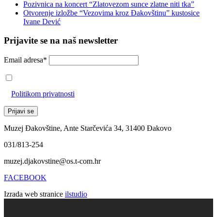
Pozivnica na koncert “Zlatovezom sunce zlatne niti tka”
Otvorenje izložbe “Vezovima kroz Đakovštinu” kustosice
Ivane Dević
Prijavite se na naš newsletter
Email adresa*
Prihvaćam da će se email adresa koristiti u skladu s našom
Politikom privatnosti
Muzej Đakovštine, Ante Starčevića 34, 31400 Đakovo
031/813-254
muzej.djakovstine@os.t-com.hr
FACEBOOK
Izrada web stranice
ilstudio