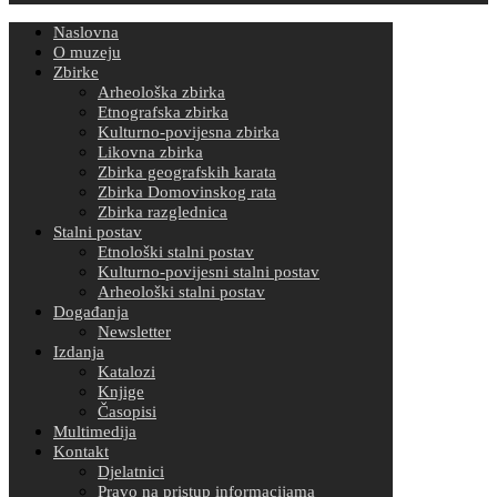
Naslovna
O muzeju
Zbirke
Arheološka zbirka
Etnografska zbirka
Kulturno-povijesna zbirka
Likovna zbirka
Zbirka geografskih karata
Zbirka Domovinskog rata
Zbirka razglednica
Stalni postav
Etnološki stalni postav
Kulturno-povijesni stalni postav
Arheološki stalni postav
Događanja
Newsletter
Izdanja
Katalozi
Knjige
Časopisi
Multimedija
Kontakt
Djelatnici
Pravo na pristup informacijama