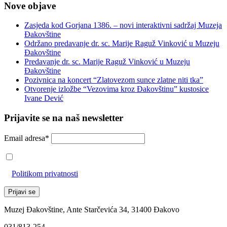
Nove objave
Zasjeda kod Gorjana 1386. – novi interaktivni sadržaj Muzeja
Đakovštine
Održano predavanje dr. sc. Marije Raguž Vinković u Muzeju
Đakovštine
Predavanje dr. sc. Marije Raguž Vinković u Muzeju
Đakovštine
Pozivnica na koncert “Zlatovezom sunce zlatne niti tka”
Otvorenje izložbe “Vezovima kroz Đakovštinu” kustosice
Ivane Dević
Prijavite se na naš newsletter
Email adresa*
Prihvaćam da će se email adresa koristiti u skladu s našom
Politikom privatnosti
Muzej Đakovštine, Ante Starčevića 34, 31400 Đakovo
031/813-254