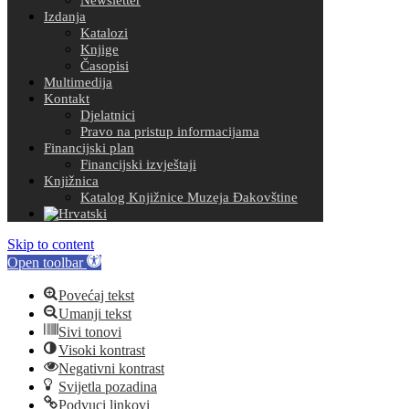
Izdanja
Katalozi
Knjige
Časopisi
Multimedija
Kontakt
Djelatnici
Pravo na pristup informacijama
Financijski plan
Financijski izvještaji
Knjižnica
Katalog Knjižnice Muzeja Đakovštine
Skip to content
Open toolbar
Povećaj tekst
Umanji tekst
Sivi tonovi
Visoki kontrast
Negativni kontrast
Svijetla pozadina
Podvuci linkovi