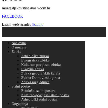
muzej.djakovstine@os.t-com.hr
FACEBOOK
Izrada web stranice
ilstudio
Naslovna
O muzeju
Zbirke
Arheološka zbirka
Etnografska zbirka
Kulturno-povijesna zbirka
Likovna zbirka
Zbirka geografskih karata
Zbirka Domovinskog rata
Zbirka razglednica
Stalni postav
Etnološki stalni postav
Kulturno-povijesni stalni postav
Arheološki stalni postav
Događanja
Newsletter