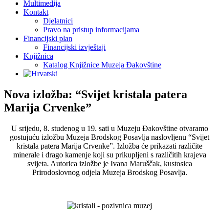
Multimedija
Kontakt
Djelatnici
Pravo na pristup informacijama
Financijski plan
Financijski izvještaji
Knjižnica
Katalog Knjižnice Muzeja Đakovštine
Nova izložba: “Svijet kristala patera
Marija Crvenke”
U srijedu, 8. studenog u 19. sati u Muzeju Đakovštine otvaramo
gostujuću izložbu Muzeja Brodskog Posavlja naslovljenu “Svijet
kristala patera Marija Crvenke”. Izložba će prikazati različite
minerale i drago kamenje koji su prikupljeni s različitih krajeva
svijeta. Autorica izložbe je Ivana Maruščak, kustosica
Prirodoslovnog odjela Muzeja Brodskog Posavlja.