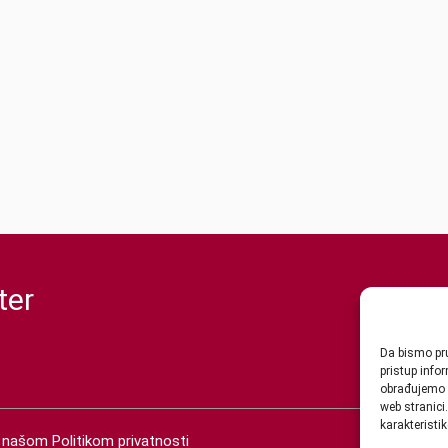
ter
Da bismo pru
pristup inf
obrađujemo p
web stranici
karakteristik
 s našom
Politikom privatnosti