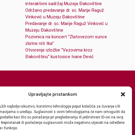
interaktivni sadržaj Muzeja Đakovštine
Održano predavanje dr. sc. Marije Raguž
Vinković u Muzeju Đakovštine
Predavanje dr. sc. Marije Raguž Vinković u
Muzeju Đakovštine
Pozivnica na koncert “Zlatovezom sunce
zlatne niti tka”
Otvorenje izložbe “Vezovima kroz
Đakovštinu” kustosice Ivane Dević
Upravljajte pristankom
žili najbolje iskustvo, koristimo tehnologije poput kolačića za čuvanje i/ili
ormacijama o uređaju. Suglasnost s ovim tehnologijama će nam omogućiti da
odatke kao što su ponašanje pri pregledavanju ili jedinstveni ID-ovi na ovoj
. Nepristanak ili povlačenje suglasnosti može negativno utjecati na određene
e i funkcije.