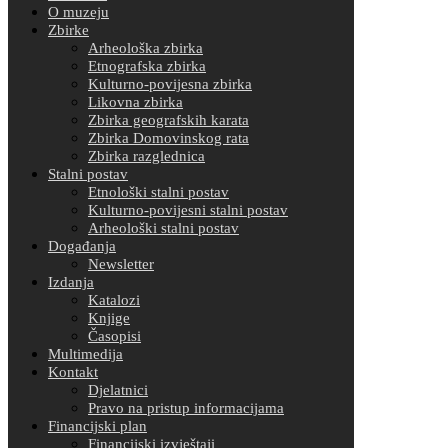
O muzeju
Zbirke
Arheološka zbirka
Etnografska zbirka
Kulturno-povijesna zbirka
Likovna zbirka
Zbirka geografskih karata
Zbirka Domovinskog rata
Zbirka razglednica
Stalni postav
Etnološki stalni postav
Kulturno-povijesni stalni postav
Arheološki stalni postav
Događanja
Newsletter
Izdanja
Katalozi
Knjige
Časopisi
Multimedija
Kontakt
Djelatnici
Pravo na pristup informacijama
Financijski plan
Financijski izvještaji