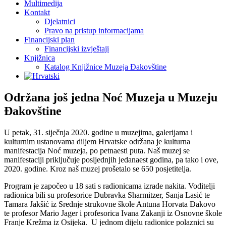
Multimedija
Kontakt
Djelatnici
Pravo na pristup informacijama
Financijski plan
Financijski izvještaji
Knjižnica
Katalog Knjižnice Muzeja Đakovštine
Održana još jedna Noć Muzeja u Muzeju
Đakovštine
U petak, 31. siječnja 2020. godine u muzejima, galerijama i
kulturnim ustanovama diljem Hrvatske održana je kulturna
manifestacija Noć muzeja, po petnaesti puta. Naš muzej se
manifestaciji priključuje posljednjih jedanaest godina, pa tako i ove,
2020. godine. Kroz naš muzej prošetalo se 650 posjetitelja.
Program je započeo u 18 sati s radionicama izrade nakita. Voditelji
radionica bili su profesorice Dubravka Sharmitzer, Sanja Lasić te
Tamara Jakšić iz Srednje strukovne škole Antuna Horvata Đakovo
te profesor Mario Jager i profesorica Ivana Zakanji iz Osnovne škole
Franje Krežma iz Osijeka. U jednom dijelu radionice polaznici su