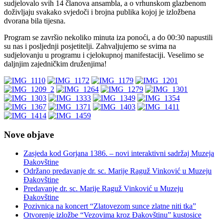
sudjelovalo svih 14 članova ansambla, a o vrhunskom glazbenom
doživljaju svakako svjedoči i brojna publika kojoj je izložbena
dvorana bila tijesna.
Program se završio nekoliko minuta iza ponoći, a do 00:30 napustili
su nas i posljednji posjetitelji. Zahvaljujemo se svima na
sudjelovanju u programu i cjelokupnoj manifestaciji. Veselimo se
daljnjim zajedničkim druženjima!
Nove objave
Zasjeda kod Gorjana 1386. – novi interaktivni sadržaj Muzeja
Đakovštine
Održano predavanje dr. sc. Marije Raguž Vinković u Muzeju
Đakovštine
Predavanje dr. sc. Marije Raguž Vinković u Muzeju
Đakovštine
Pozivnica na koncert “Zlatovezom sunce zlatne niti tka”
Otvorenje izložbe “Vezovima kroz Đakovštinu” kustosice