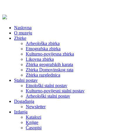
Naslovna
O muzeju
Zbirke
Arheološka zbirka
Etnografska zbirka
Kulturno-povijesna zbirka
Likovna zbirka
Zbirka geografskih karata
Zbirka Domovinskog rata
Zbirka razglednica
Stalni postav
Etnološki stalni postav
Kulturno-povijesni stalni postav
Arheološki stalni postav
Događanja
Newsletter
Izdanja
Katalozi
Knjige
Časopisi