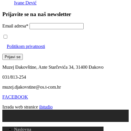
Ivane Dević
Prijavite se na naš newsletter
Email adresa*
Prihvaćam da će se email adresa koristiti u skladu s našom
Politikom privatnosti
Muzej Đakovštine, Ante Starčevića 34, 31400 Đakovo
031/813-254
muzej.djakovstine@os.t-com.hr
FACEBOOK
Izrada web stranice
ilstudio
Naslovna