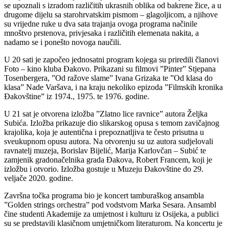
se upoznali s izradom različitih ukrasnih oblika od bakrene žice, a u
drugome dijelu sa starohrvatskim pismom – glagoljicom, a njihove
su vrijedne ruke u dva sata trajanja ovoga programa načinile
mnoštvo prstenova, privjesaka i različitih elemenata nakita, a
nadamo se i ponešto novoga naučili.
U 20 sati je započeo jednosatni program kojega su priredili članovi
Foto – kino kluba Đakovo. Prikazani su filmovi ”Pinter” Stjepana
Tosenbergera, ”Od ražove slame” Ivana Grizaka te ”Od klasa do
klasa” Nade Varšava, i na kraju nekoliko epizoda ”Filmskih kronika
Đakovštine” iz 1974., 1975. te 1976. godine.
U 21 sat je otvorena izložba ”Zlatno lice ravnice” autora Željka
Subića. Izložba prikazuje dio slikarskog opusa s temom zavičajnog
krajolika, koja je autentična i prepoznatljiva te često prisutna u
sveukupnom opusu autora. Na otvorenju su uz autora sudjelovali
ravnatelj muzeja, Borislav Bijelić, Marija Karlovčan – Subić te
zamjenik gradonačelnika grada Đakova, Robert Francem, koji je
izložbu i otvorio. Izložba gostuje u Muzeju Đakovštine do 29.
veljače 2020. godine.
Završna točka programa bio je koncert tamburaškog ansambla
”Golden strings orchestra” pod vodstvom Marka Sesara. Ansambl
čine studenti Akademije za umjetnost i kulturu iz Osijeka, a publici
su se predstavili klasičnom umjetničkom literaturom. Na koncertu je