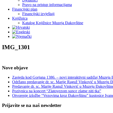
Djelatnici
Pravo na pristup informacijama
Financijski plan
Financijski izvještaji
Knjižnica
Katalog Knjižnice Muzeja Đakovštine
IMG_1301
Nove objave
Zasjeda kod Gorjana 1386. – novi interaktivni sadržaj Muzeja
Održano predavanje dr. sc. Marije Raguž Vinković u Muzeju Đ
Predavanje dr. sc. Marije Raguž Vinković u Muzeju Đakovštin
Pozivnica na koncert “Zlatovezom sunce zlatne niti tka”
Otvorenje izložbe “Vezovima kroz Đakovštinu” kustosice Ivan
Prijavite se na naš newsletter