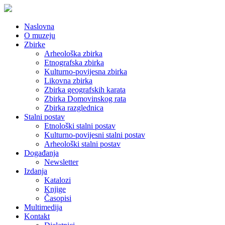
Naslovna
O muzeju
Zbirke
Arheološka zbirka
Etnografska zbirka
Kulturno-povijesna zbirka
Likovna zbirka
Zbirka geografskih karata
Zbirka Domovinskog rata
Zbirka razglednica
Stalni postav
Etnološki stalni postav
Kulturno-povijesni stalni postav
Arheološki stalni postav
Događanja
Newsletter
Izdanja
Katalozi
Knjige
Časopisi
Multimedija
Kontakt