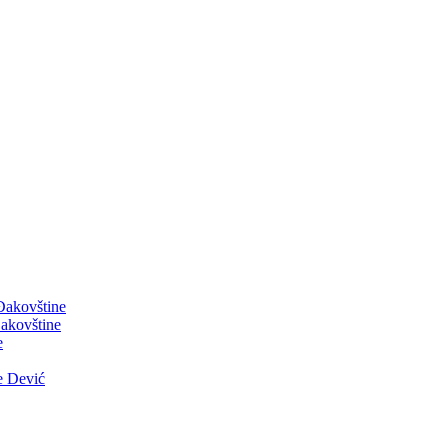
 Đakovštine
akovštine
e
e Dević