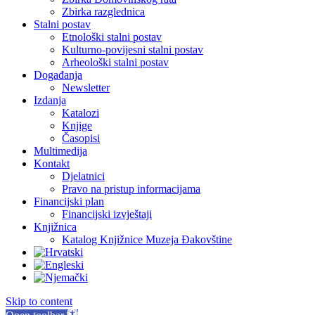
Zbirka razglednica
Stalni postav
Etnološki stalni postav
Kulturno-povijesni stalni postav
Arheološki stalni postav
Događanja
Newsletter
Izdanja
Katalozi
Knjige
Časopisi
Multimedija
Kontakt
Djelatnici
Pravo na pristup informacijama
Financijski plan
Financijski izvještaji
Knjižnica
Katalog Knjižnice Muzeja Đakovštine
Skip to content