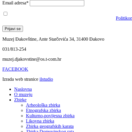
Email adresa*
Prihvaćam da će se email adresa koristiti u skladu s našom
Politiko
Muzej Đakovštine, Ante Starčevića 34, 31400 Đakovo
031/813-254
muzej.djakovstine@os.t-com.hr
FACEBOOK
Izrada web stranice
ilstudio
Naslovna
O muzeju
Zbirke
Arheološka zbirka
Etnografska zbirka
Kulturno-povijesna zbirka
Likovna zbirka
Zbirka geografskih karata
Zbirka Domovinskog rata