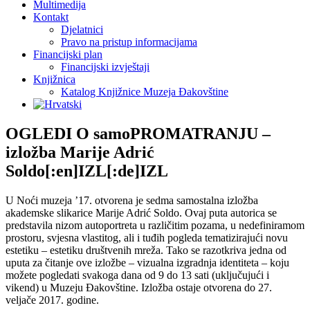
Multimedija
Kontakt
Djelatnici
Pravo na pristup informacijama
Financijski plan
Financijski izvještaji
Knjižnica
Katalog Knjižnice Muzeja Đakovštine
OGLEDI O samoPROMATRANJU –
izložba Marije Adrić
Soldo[:en]IZL[:de]IZL
U Noći muzeja ’17. otvorena je sedma samostalna izložba
akademske slikarice Marije Adrić Soldo. Ovaj puta autorica se
predstavila nizom autoportreta u različitim pozama, u nedefiniramom
prostoru, svjesna vlastitog, ali i tuđih pogleda tematizirajući novu
estetiku – estetiku društvenih mreža. Tako se razotkriva jedna od
uputa za čitanje ove izložbe – vizualna izgradnja identiteta – koju
možete pogledati svakoga dana od 9 do 13 sati (uključujući i
vikend) u Muzeju Đakovštine. Izložba ostaje otvorena do 27.
veljače 2017. godine.