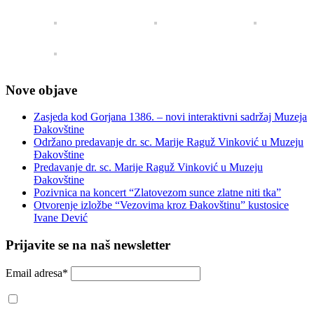
Nove objave
Zasjeda kod Gorjana 1386. – novi interaktivni sadržaj Muzeja
Đakovštine
Održano predavanje dr. sc. Marije Raguž Vinković u Muzeju
Đakovštine
Predavanje dr. sc. Marije Raguž Vinković u Muzeju
Đakovštine
Pozivnica na koncert “Zlatovezom sunce zlatne niti tka”
Otvorenje izložbe “Vezovima kroz Đakovštinu” kustosice
Ivane Dević
Prijavite se na naš newsletter
Email adresa*
Prihvaćam da će se email adresa koristiti u skladu s našom