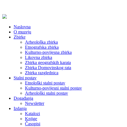
Naslovna
O muzeju
Zbirke
Arheološka zbirka
Etnografska zbirka
Kulturno-povijesna zbirka
Likovna zbirka
Zbirka geografskih karata
Zbirka Domovinskog rata
Zbirka razglednica
Stalni postav
Etnološki stalni postav
Kulturno-povijesni stalni postav
Arheološki stalni postav
Događanja
Newsletter
Izdanja
Katalozi
Knjige
Časopisi