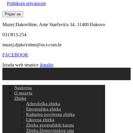
Politikom privatnosti
Muzej Đakovštine, Ante Starčevića 34, 31400 Đakovo
031/813-254
muzej.djakovstine@os.t-com.hr
FACEBOOK
Izrada web stranice
ilstudio
Naslovna
O muzeju
Zbirke
Arheološka zbirka
Etnografska zbirka
Kulturno-povijesna zbirka
Likovna zbirka
Zbirka geografskih karata
Zbirka Domovinskog rata