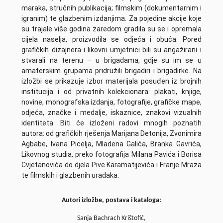
maraka, stručnih publikacija; filmskim (dokumentarnim i
igranim) te glazbenim izdanjima. Za pojedine akcije koje
su trajale više godina zaredom gradila su se i opremala
cijela naselja, proizvodila se odjeća i obuća. Pored
grafičkih dizajnera i likovni umjetnici bili su angažirani i
stvarali na terenu – u brigadama, gdje su im se u
amaterskim grupama pridružili brigadiri i brigadirke. Na
izložbi se prikazuje izbor materijala posuđen iz brojnih
institucija i od privatnih kolekcionara: plakati, knjige,
novine, monografska izdanja, fotografije, grafičke mape,
odjeća, značke i medalje, iskaznice, znakovi vizualnih
identiteta. Biti će izloženi radovi mnogih poznatih
autora: od grafičkih rješenja Marijana Detonija, Zvonimira
Agbabe, Ivana Picelja, Mladena Galića, Branka Gavrića,
Likovnog studia, preko fotografija Milana Pavića i Borisa
Cvjetanovića do djela Pive Karamatijevića i Franje Mraza
te filmskih i glazbenih uradaka.
Autori izložbe, postava i kataloga:
Sanja Bachrach Krištofić,