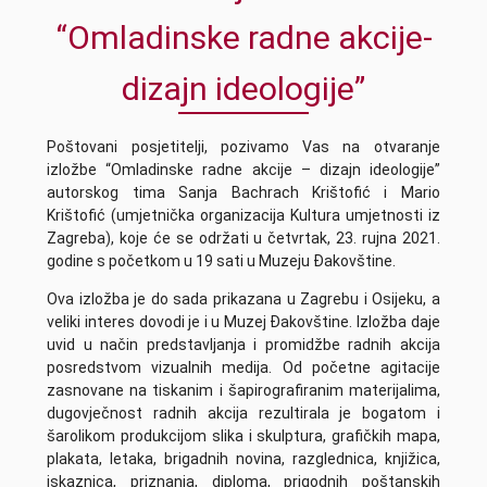
“Omladinske radne akcije-
dizajn ideologije”
Poštovani posjetitelji, pozivamo Vas na otvaranje
izložbe “Omladinske radne akcije – dizajn ideologije”
autorskog tima Sanja Bachrach Krištofić i Mario
Krištofić (umjetnička organizacija Kultura umjetnosti iz
Zagreba), koje će se održati u četvrtak, 23. rujna 2021.
godine s početkom u 19 sati u Muzeju Đakovštine.
Ova izložba je do sada prikazana u Zagrebu i Osijeku, a
veliki interes dovodi je i u Muzej Đakovštine. Izložba daje
uvid u način predstavljanja i promidžbe radnih akcija
posredstvom vizualnih medija. Od početne agitacije
zasnovane na tiskanim i šapirografiranim materijalima,
dugovječnost radnih akcija rezultirala je bogatom i
šarolikom produkcijom slika i skulptura, grafičkih mapa,
plakata, letaka, brigadnih novina, razglednica, knjižica,
iskaznica, priznanja, diploma, prigodnih poštanskih