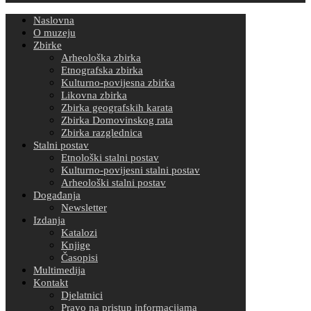
Naslovna
O muzeju
Zbirke
Arheološka zbirka
Etnografska zbirka
Kulturno-povijesna zbirka
Likovna zbirka
Zbirka geografskih karata
Zbirka Domovinskog rata
Zbirka razglednica
Stalni postav
Etnološki stalni postav
Kulturno-povijesni stalni postav
Arheološki stalni postav
Događanja
Newsletter
Izdanja
Katalozi
Knjige
Časopisi
Multimedija
Kontakt
Djelatnici
Pravo na pristup informacijama