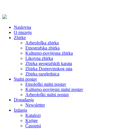
Naslovna
O muzeju
Zbirke
Arheološka zbirka
Etnografska zbirka
Kulturno-povijesna zbirka
Likovna zbirka
Zbirka geografskih karata
Zbirka Domovinskog rata
Zbirka razglednica
Stalni postav
Etnološki stalni postav
Kulturno-povijesni stalni postav
Arheološki stalni postav
Događanja
Newsletter
Izdanja
Katalozi
Knjige
Časopisi