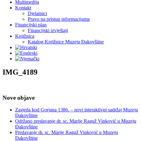
Multimedija
Kontakt
Djelatnici
Pravo na pristup informacijama
Financijski plan
Financijski izvještaji
Knjižnica
Katalog Knjižnice Muzeja Đakovštine
IMG_4189
Nove objave
Zasjeda kod Gorjana 1386. – novi interaktivni sadržaj Muzeja
Đakovštine
Održano predavanje dr. sc. Marije Raguž Vinković u Muzeju
Đakovštine
Predavanje dr. sc. Marije Raguž Vinković u Muzeju
Đakovštine