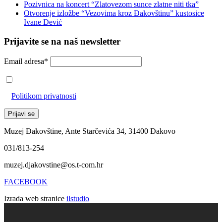
Pozivnica na koncert “Zlatovezom sunce zlatne niti tka”
Otvorenje izložbe “Vezovima kroz Đakovštinu” kustosice
Ivane Dević
Prijavite se na naš newsletter
Email adresa*
Prihvaćam da će se email adresa koristiti u skladu s našom
Politikom privatnosti
Muzej Đakovštine, Ante Starčevića 34, 31400 Đakovo
031/813-254
muzej.djakovstine@os.t-com.hr
FACEBOOK
Izrada web stranice
ilstudio