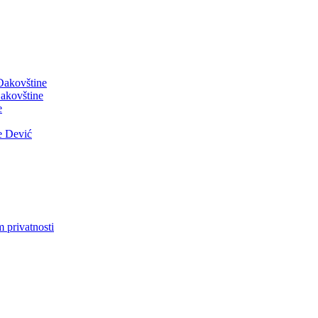
 Đakovštine
akovštine
e
e Dević
m privatnosti