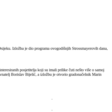
Osijeku. Izložba je dio programa ovogodišnjih Strossmayerovih dana,
eresiranih posjetitelja koji su imali prilike čuti nešto više o samoj
atelj Borislav Bijelić, a izložbu je otvorio gradonačelnik Marin