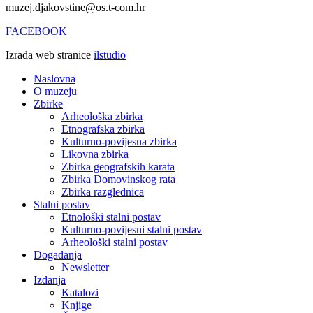
muzej.djakovstine@os.t-com.hr
FACEBOOK
Izrada web stranice
ilstudio
Naslovna
O muzeju
Zbirke
Arheološka zbirka
Etnografska zbirka
Kulturno-povijesna zbirka
Likovna zbirka
Zbirka geografskih karata
Zbirka Domovinskog rata
Zbirka razglednica
Stalni postav
Etnološki stalni postav
Kulturno-povijesni stalni postav
Arheološki stalni postav
Događanja
Newsletter
Izdanja
Katalozi
Knjige