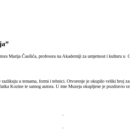
ja”
utora Marija Čaušića, profesora na Akademiji za umjetnost i kulturu u 
azlikuju u temama, formi i tehnici. Otvorenje je okupilo veliki broj zaint
atka Kozine te samog autora. U ime Muzeja okupljene je pozdravio ravn