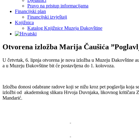
Djelatnici
Pravo na pristup informacijama
Financijski plan
Financijski izvještaji
Knjižnica
Katalog Knjižnice Muzeja Đakovštine
Otvorena izložba Marija Čaušića ”Poglavl
U četvrtak, 6. lipnja otvorena je nova izložba u Muzeju Đakovštine a
a u Muzeju Đakovštine bit će postavljena do 1. kolovoza.
Izložba donosi odabrane radove koji se nižu kroz pet poglavlja koja se r
izložbi od akademskog slikara Hrvoja Duvnjaka, likovnog kritičara Zl
Mandarić.