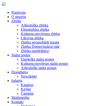
Naslovna
O muzeju
Zbirke
Arheološka zbirka
Etnografska zbirka
Kulturno-povijesna zbirka
Likovna zbirka
Zbirka geografskih karata
Zbirka Domovinskog rata
Zbirka razglednica
Stalni postav
Etnološki stalni postav
Kulturno-povijesni stalni postav
Arheološki stalni postav
Događanja
Newsletter
Izdanja
Katalozi
Knjige
Časopisi
Multimedija
Kontakt