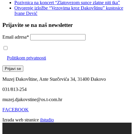
Pozivnica na koncert “Zlatovezom sunce zlatne niti tka”
Otvorenje izložbe “Vezovima kroz Đakovštinu” kustosice
Ivane Dević
Prijavite se na naš newsletter
Email adresa*
Prihvaćam da će se email adresa koristiti u skladu s našom
Politikom privatnosti
Muzej Đakovštine, Ante Starčevića 34, 31400 Đakovo
031/813-254
muzej.djakovstine@os.t-com.hr
FACEBOOK
Izrada web stranice
ilstudio