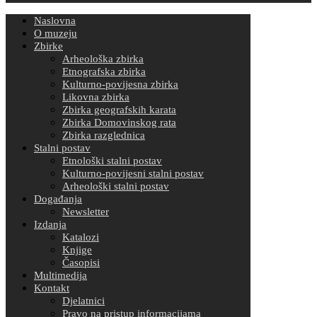
Naslovna
O muzeju
Zbirke
Arheološka zbirka
Etnografska zbirka
Kulturno-povijesna zbirka
Likovna zbirka
Zbirka geografskih karata
Zbirka Domovinskog rata
Zbirka razglednica
Stalni postav
Etnološki stalni postav
Kulturno-povijesni stalni postav
Arheološki stalni postav
Događanja
Newsletter
Izdanja
Katalozi
Knjige
Časopisi
Multimedija
Kontakt
Djelatnici
Pravo na pristup informacijama