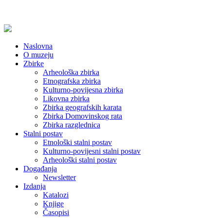
Naslovna
O muzeju
Zbirke
Arheološka zbirka
Etnografska zbirka
Kulturno-povijesna zbirka
Likovna zbirka
Zbirka geografskih karata
Zbirka Domovinskog rata
Zbirka razglednica
Stalni postav
Etnološki stalni postav
Kulturno-povijesni stalni postav
Arheološki stalni postav
Događanja
Newsletter
Izdanja
Katalozi
Knjige
Časopisi