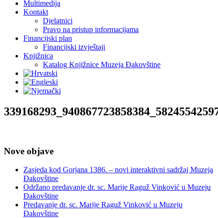
Multimedija
Kontakt
Djelatnici
Pravo na pristup informacijama
Financijski plan
Financijski izvještaji
Knjižnica
Katalog Knjižnice Muzeja Đakovštine
339168293_940867723858384_5824554259
Nove objave
Zasjeda kod Gorjana 1386. – novi interaktivni sadržaj Muzeja
Đakovštine
Održano predavanje dr. sc. Marije Raguž Vinković u Muzeju
Đakovštine
Predavanje dr. sc. Marije Raguž Vinković u Muzeju
Đakovštine