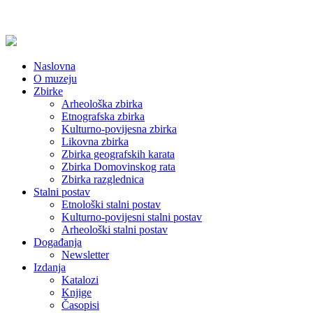
Naslovna
O muzeju
Zbirke
Arheološka zbirka
Etnografska zbirka
Kulturno-povijesna zbirka
Likovna zbirka
Zbirka geografskih karata
Zbirka Domovinskog rata
Zbirka razglednica
Stalni postav
Etnološki stalni postav
Kulturno-povijesni stalni postav
Arheološki stalni postav
Događanja
Newsletter
Izdanja
Katalozi
Knjige
Časopisi