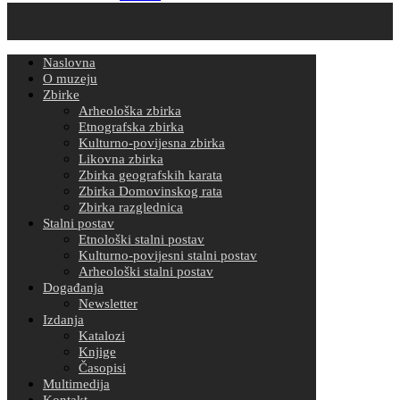
Naslovna
O muzeju
Zbirke
Arheološka zbirka
Etnografska zbirka
Kulturno-povijesna zbirka
Likovna zbirka
Zbirka geografskih karata
Zbirka Domovinskog rata
Zbirka razglednica
Stalni postav
Etnološki stalni postav
Kulturno-povijesni stalni postav
Arheološki stalni postav
Događanja
Newsletter
Izdanja
Katalozi
Knjige
Časopisi
Multimedija
Kontakt