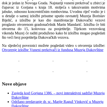
dok je jedan iz Novoga Grada. Najstariji vuneni prekrivač u zbirci je
čupavac iz Gorjana s kraja 18. stoljeća s takozvanim motivima
jabuke, odnosno koncentričnim rombovima. Uvodnu riječ vodio je i
u detalje o samoj izložbi prisutne uputio ravnatelj Muzeja Borislav
Bijelić, a izložbu je kao dio manifestacije Đakovački vezovi
proglasio otvorenom gradonačelnik Marin Mandarić. Izložba će biti
otvorena do 15, kolovoza za posjetitelje. Tijekom vezovskog
vikenda Muzej će raditi produženo kako bi izložbu mogao pogledati
što veći broj posjetitelja Đakovačkih vezova.
Na sljedećoj poveznici možete pogledati video s otvorenja izložbe:
Otvorenje izložbe Vuneni prekrivači iz fundusa Muzeja Đakovštine
Nove objave
Zasjeda kod Gorjana 1386. – novi interaktivni sadržaj Muzeja
Đakovštine
Održano predavanje dr. sc. Marije Raguž Vinković u Muzeju
Đakovštine