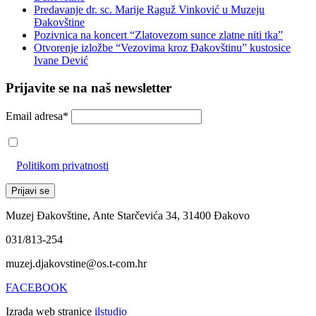
Predavanje dr. sc. Marije Raguž Vinković u Muzeju
Đakovštine
Pozivnica na koncert “Zlatovezom sunce zlatne niti tka”
Otvorenje izložbe “Vezovima kroz Đakovštinu” kustosice
Ivane Dević
Prijavite se na naš newsletter
Email adresa*
Prihvaćam da će se email adresa koristiti u skladu s našom
Politikom privatnosti
Muzej Đakovštine, Ante Starčevića 34, 31400 Đakovo
031/813-254
muzej.djakovstine@os.t-com.hr
FACEBOOK
Izrada web stranice
ilstudio