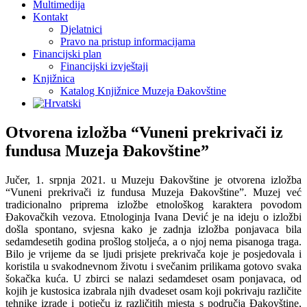
Multimedija
Kontakt
Djelatnici
Pravo na pristup informacijama
Financijski plan
Financijski izvještaji
Knjižnica
Katalog Knjižnice Muzeja Đakovštine
Otvorena izložba “Vuneni prekrivači iz
fundusa Muzeja Đakovštine”
Jučer, 1. srpnja 2021. u Muzeju Đakovštine je otvorena izložba
“Vuneni prekrivači iz fundusa Muzeja Đakovštine”. Muzej već
tradicionalno priprema izložbe etnološkog karaktera povodom
Đakovačkih vezova. Etnologinja Ivana Dević je na ideju o izložbi
došla spontano, svjesna kako je zadnja izložba ponjavaca bila
sedamdesetih godina prošlog stoljeća, a o njoj nema pisanoga traga.
Bilo je vrijeme da se ljudi prisjete prekrivača koje je posjedovala i
koristila u svakodnevnom životu i svečanim prilikama gotovo svaka
šokačka kuća. U zbirci se nalazi sedamdeset osam ponjavaca, od
kojih je kustosica izabrala njih dvadeset osam koji pokrivaju različite
tehnike izrade i potječu iz različitih mjesta s područja Đakovštine,