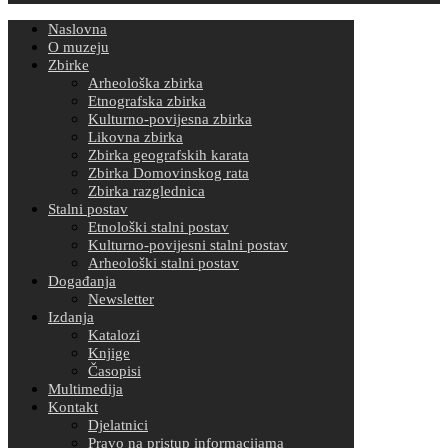
Naslovna
O muzeju
Zbirke
Arheološka zbirka
Etnografska zbirka
Kulturno-povijesna zbirka
Likovna zbirka
Zbirka geografskih karata
Zbirka Domovinskog rata
Zbirka razglednica
Stalni postav
Etnološki stalni postav
Kulturno-povijesni stalni postav
Arheološki stalni postav
Događanja
Newsletter
Izdanja
Katalozi
Knjige
Časopisi
Multimedija
Kontakt
Djelatnici
Pravo na pristup informacijama