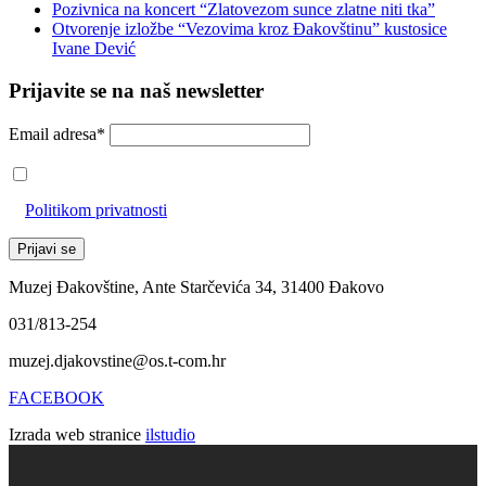
Pozivnica na koncert “Zlatovezom sunce zlatne niti tka”
Otvorenje izložbe “Vezovima kroz Đakovštinu” kustosice
Ivane Dević
Prijavite se na naš newsletter
Email adresa*
Prihvaćam da će se email adresa koristiti u skladu s našom
Politikom privatnosti
Muzej Đakovštine, Ante Starčevića 34, 31400 Đakovo
031/813-254
muzej.djakovstine@os.t-com.hr
FACEBOOK
Izrada web stranice
ilstudio