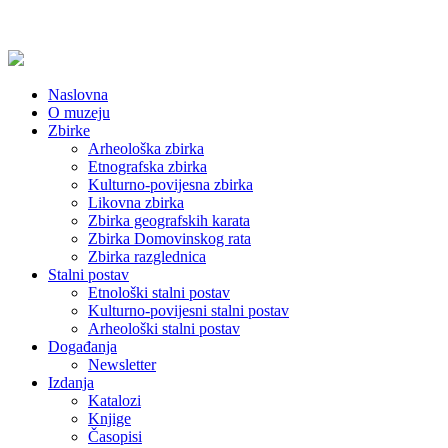
Naslovna
O muzeju
Zbirke
Arheološka zbirka
Etnografska zbirka
Kulturno-povijesna zbirka
Likovna zbirka
Zbirka geografskih karata
Zbirka Domovinskog rata
Zbirka razglednica
Stalni postav
Etnološki stalni postav
Kulturno-povijesni stalni postav
Arheološki stalni postav
Događanja
Newsletter
Izdanja
Katalozi
Knjige
Časopisi