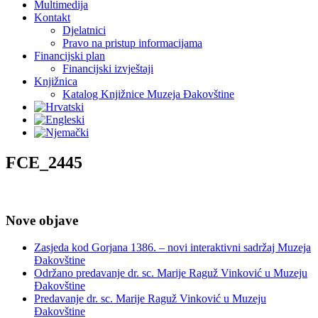
Multimedija
Kontakt
Djelatnici
Pravo na pristup informacijama
Financijski plan
Financijski izvještaji
Knjižnica
Katalog Knjižnice Muzeja Đakovštine
FCE_2445
Nove objave
Zasjeda kod Gorjana 1386. – novi interaktivni sadržaj Muzeja
Đakovštine
Održano predavanje dr. sc. Marije Raguž Vinković u Muzeju
Đakovštine
Predavanje dr. sc. Marije Raguž Vinković u Muzeju
Đakovštine