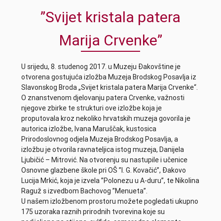
”Svijet kristala patera
Marija Crvenke”
U srijedu, 8. studenog 2017. u Muzeju Đakovštine je
otvorena gostujuća izložba Muzeja Brodskog Posavlja iz
Slavonskog Broda „Svijet kristala patera Marija Crvenke“.
O znanstvenom djelovanju patera Crvenke, važnosti
njegove zbirke te strukturi ove izložbe koja je
proputovala kroz nekoliko hrvatskih muzeja govorila je
autorica izložbe, Ivana Maruščak, kustosica
Prirodoslovnog odjela Muzeja Brodskog Posavlja, a
izložbu je otvorila ravnateljica istog muzeja, Danijela
Ljubičić – Mitrović. Na otvorenju su nastupile i učenice
Osnovne glazbene škole pri OŠ ”I. G. Kovačić”, Đakovo
Lucija Mrkić, koja je izvela ”Polonezu u A-duru”, te Nikolina
Raguž s izvedbom Bachovog ”Menueta”.
U našem izložbenom prostoru možete pogledati ukupno
175 uzoraka raznih prirodnih tvorevina koje su