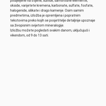
podijeljene na stijene, sulfide, samorodne elemente,
okside, varijetete kremena, karbonate, sulfate, fosfate,
halogenide, silikate i drago kamenje. Osim samim
predmetima, izložba je opremljena i popratnim
tekstovima preko kojih se posjetitelje detaljnije upoznaje
sa živopisnim svijetom mineralogije.
Izložbu možete pogledati svakim danom, uključujući i
vikendom, od 9 do 13 sati.