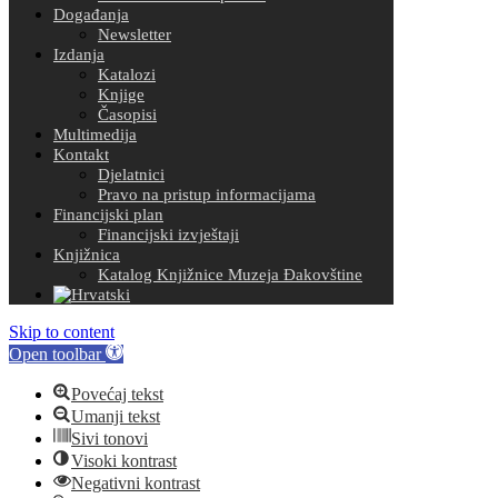
Događanja
Newsletter
Izdanja
Katalozi
Knjige
Časopisi
Multimedija
Kontakt
Djelatnici
Pravo na pristup informacijama
Financijski plan
Financijski izvještaji
Knjižnica
Katalog Knjižnice Muzeja Đakovštine
Skip to content
Open toolbar
Povećaj tekst
Umanji tekst
Sivi tonovi
Visoki kontrast
Negativni kontrast