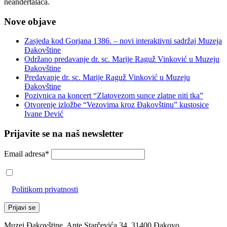
neandertalaca.
Nove objave
Zasjeda kod Gorjana 1386. – novi interaktivni sadržaj Muzeja
Đakovštine
Održano predavanje dr. sc. Marije Raguž Vinković u Muzeju
Đakovštine
Predavanje dr. sc. Marije Raguž Vinković u Muzeju
Đakovštine
Pozivnica na koncert “Zlatovezom sunce zlatne niti tka”
Otvorenje izložbe “Vezovima kroz Đakovštinu” kustosice
Ivane Dević
Prijavite se na naš newsletter
Email adresa*
Prihvaćam da će se email adresa koristiti u skladu s našom
Politikom privatnosti
Muzej Đakovštine, Ante Starčevića 34, 31400 Đakovo