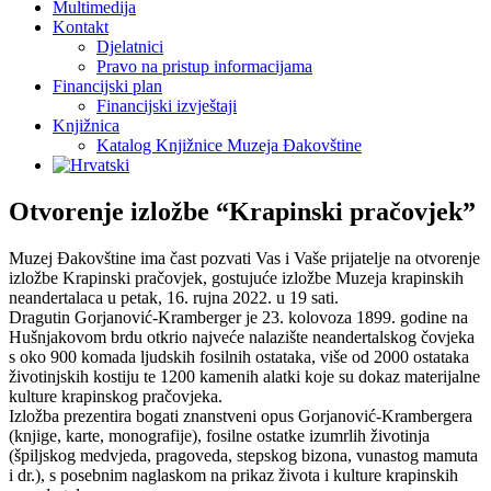
Multimedija
Kontakt
Djelatnici
Pravo na pristup informacijama
Financijski plan
Financijski izvještaji
Knjižnica
Katalog Knjižnice Muzeja Đakovštine
Otvorenje izložbe “Krapinski pračovjek”
Muzej Đakovštine ima čast pozvati Vas i Vaše prijatelje na otvorenje
izložbe Krapinski pračovjek, gostujuće izložbe Muzeja krapinskih
neandertalaca u petak, 16. rujna 2022. u 19 sati.
Dragutin Gorjanović-Kramberger je 23. kolovoza 1899. godine na
Hušnjakovom brdu otkrio najveće nalazište neandertalskog čovjeka
s oko 900 komada ljudskih fosilnih ostataka, više od 2000 ostataka
životinjskih kostiju te 1200 kamenih alatki koje su dokaz materijalne
kulture krapinskog pračovjeka.
Izložba prezentira bogati znanstveni opus Gorjanović-Krambergera
(knjige, karte, monografije), fosilne ostatke izumrlih životinja
(špiljskog medvjeda, pragoveda, stepskog bizona, vunastog mamuta
i dr.), s posebnim naglaskom na prikaz života i kulture krapinskih