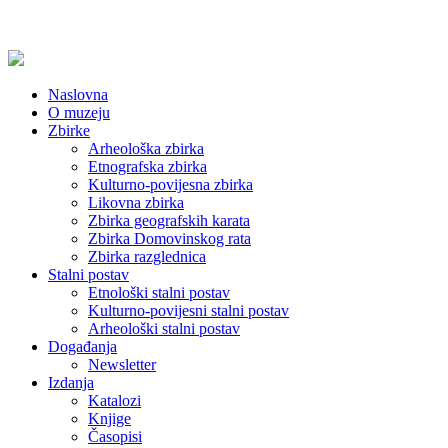
Naslovna
O muzeju
Zbirke
Arheološka zbirka
Etnografska zbirka
Kulturno-povijesna zbirka
Likovna zbirka
Zbirka geografskih karata
Zbirka Domovinskog rata
Zbirka razglednica
Stalni postav
Etnološki stalni postav
Kulturno-povijesni stalni postav
Arheološki stalni postav
Događanja
Newsletter
Izdanja
Katalozi
Knjige
Časopisi