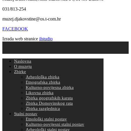
031/813-254
muzej.djakovstine@os.t-com.hr
FACEBOOK
Izrada web stranice
ilstudio
Naslovna
O muzeju
Zbirke
Arheološka zbirka
Etnografska zbirka
Kulturno-povijesna zbirka
Likovna zbirka
Zbirka geografskih karata
Zbirka Domovinskog rata
Zbirka razglednica
Stalni postav
Etnološki stalni postav
Kulturno-povijesni stalni postav
Arheološki stalni postav