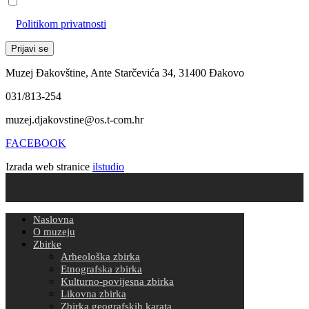
Prihvaćam da će se email adresa koristiti u skladu s našom
Politikom privatnosti
Muzej Đakovštine, Ante Starčevića 34, 31400 Đakovo
031/813-254
muzej.djakovstine@os.t-com.hr
FACEBOOK
Izrada web stranice
ilstudio
Naslovna
O muzeju
Zbirke
Arheološka zbirka
Etnografska zbirka
Kulturno-povijesna zbirka
Likovna zbirka
Zbirka geografskih karata