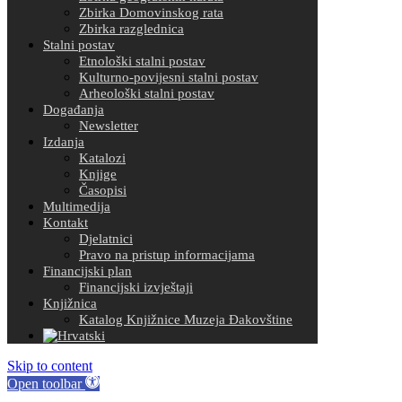
Zbirka Domovinskog rata
Zbirka razglednica
Stalni postav
Etnološki stalni postav
Kulturno-povijesni stalni postav
Arheološki stalni postav
Događanja
Newsletter
Izdanja
Katalozi
Knjige
Časopisi
Multimedija
Kontakt
Djelatnici
Pravo na pristup informacijama
Financijski plan
Financijski izvještaji
Knjižnica
Katalog Knjižnice Muzeja Đakovštine
Skip to content
Open toolbar