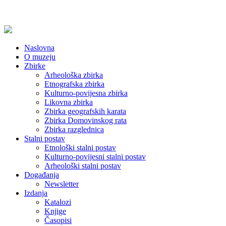
Naslovna
O muzeju
Zbirke
Arheološka zbirka
Etnografska zbirka
Kulturno-povijesna zbirka
Likovna zbirka
Zbirka geografskih karata
Zbirka Domovinskog rata
Zbirka razglednica
Stalni postav
Etnološki stalni postav
Kulturno-povijesni stalni postav
Arheološki stalni postav
Događanja
Newsletter
Izdanja
Katalozi
Knjige
Časopisi