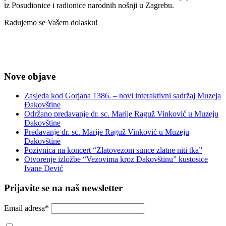
iz Posudionice i radionice narodnih nošnji u Zagrebu.
Radujemo se Vašem dolasku!
Nove objave
Zasjeda kod Gorjana 1386. – novi interaktivni sadržaj Muzeja
Đakovštine
Održano predavanje dr. sc. Marije Raguž Vinković u Muzeju
Đakovštine
Predavanje dr. sc. Marije Raguž Vinković u Muzeju
Đakovštine
Pozivnica na koncert “Zlatovezom sunce zlatne niti tka”
Otvorenje izložbe “Vezovima kroz Đakovštinu” kustosice
Ivane Dević
Prijavite se na naš newsletter
Email adresa*