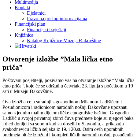
Multimedija
Kontakt
Djelatnici
Pravo na pristup informacijama
Financijski plan
Financijski izvještaji
Knjižnica
Katalog Knjižnice Muzeja Đakovštine
Otvorenje izložbe ”Mala lička etno
priča”
Poštovani posjetitelji, pozivamo vas na otvaranje izložbe “Mala lička
etno priča”, koje će se održati u četvrtak, 23. lipnja s početkom u 19
sati u Muzeju Đakovštine.
Ova izložba će u suradnji s gospodinom Milanom Ladišićem i
Posudionicom i radionicom narodnih nošnji Đakovčane upoznati
samo s jednim malim dijelom ličke etnografske baštine. Gospodin
Ladišić u svojoj privatnoj zbirci čuva predmete koje su njegovi baka
i djed donijeli sa sobom kad su doselili u Slavoniju, a prikazuju
svakodnevicu ličkih seljaka iz 19. i 20.st. Osim ovih uporabnih
predmeta bit će izloženi i kompleti ličkih narodnih nošnji posuđenih