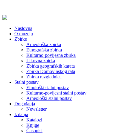
Naslovna
O muzeju
Zbirke
Arheološka zbirka
Etnografska zbirka
Kulturno-povijesna zbirka
Likovna zbirka
Zbirka geografskih karata
Zbirka Domovinskog rata
Zbirka razglednica
Stalni postav
Etnološki stalni postav
Kulturno-povijesni stalni postav
Arheološki stalni postav
Događanja
Newsletter
Izdanja
Katalozi
Knjige
Časopisi