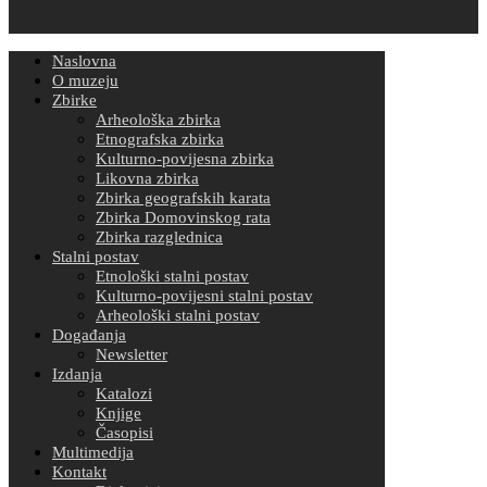
Naslovna
O muzeju
Zbirke
Arheološka zbirka
Etnografska zbirka
Kulturno-povijesna zbirka
Likovna zbirka
Zbirka geografskih karata
Zbirka Domovinskog rata
Zbirka razglednica
Stalni postav
Etnološki stalni postav
Kulturno-povijesni stalni postav
Arheološki stalni postav
Događanja
Newsletter
Izdanja
Katalozi
Knjige
Časopisi
Multimedija
Kontakt