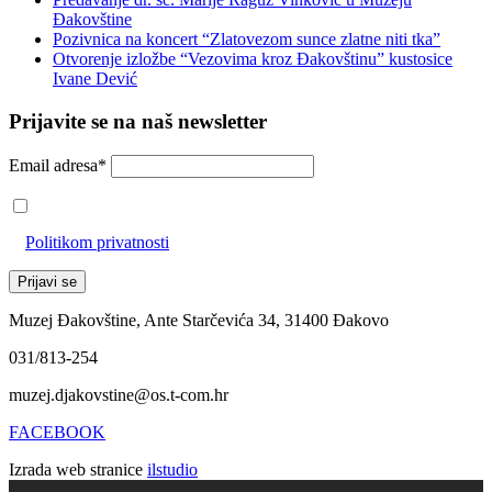
Đakovštine
Pozivnica na koncert “Zlatovezom sunce zlatne niti tka”
Otvorenje izložbe “Vezovima kroz Đakovštinu” kustosice
Ivane Dević
Prijavite se na naš newsletter
Email adresa*
Prihvaćam da će se email adresa koristiti u skladu s našom
Politikom privatnosti
Muzej Đakovštine, Ante Starčevića 34, 31400 Đakovo
031/813-254
muzej.djakovstine@os.t-com.hr
FACEBOOK
Izrada web stranice
ilstudio