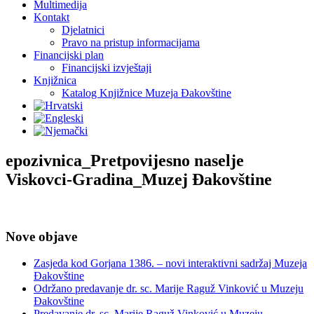
Multimedija
Kontakt
Djelatnici
Pravo na pristup informacijama
Financijski plan
Financijski izvještaji
Knjižnica
Katalog Knjižnice Muzeja Đakovštine
epozivnica_Pretpovijesno naselje
Viskovci-Gradina_Muzej Đakovštine
Nove objave
Zasjeda kod Gorjana 1386. – novi interaktivni sadržaj Muzeja
Đakovštine
Održano predavanje dr. sc. Marije Raguž Vinković u Muzeju
Đakovštine
Predavanje dr. sc. Marije Raguž Vinković u Muzeju